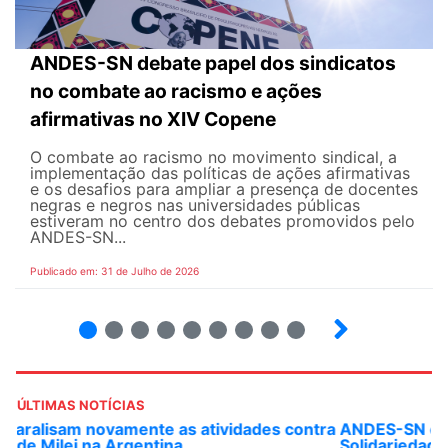
ANDES-SN debate papel dos sindicatos
no combate ao racismo e ações
afirmativas no XIV Copene
O combate ao racismo no movimento sindical, a
implementação das políticas de ações afirmativas
e os desafios para ampliar a presença de docentes
negras e negros nas universidades públicas
estiveram no centro dos debates promovidos pelo
ANDES-SN...
Publicado em: 31 de Julho de 2026
2
3
4
5
6
7
8
9
ÚLTIMAS NOTÍCIAS
ANDES-SN convoca docentes para Dia de
Solidariedade Internacionalista com Cuba em 13 de