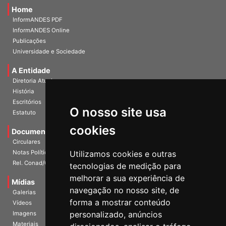
Home
InformANDES PDF
InformANDES Online
Publicações
Universidade e Sociedade
A Entidade
Diretoria Atual
História
O nosso site usa
Escritórios
Estatuto
cookies
Documentos
Circulares
Utilizamos cookies e outras
Notas Políticas
tecnologias de medição para
Rel. Conad/Congresso
melhorar a sua experiência de
navegação no nosso site, de
Mídias
Galerias
forma a mostrar conteúdo
Vídeos
personalizado, anúncios
Imagens