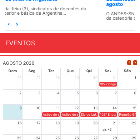
agosto
O ANDES-SN conclama suas seções sindicais e o conjunto
da categoria docente a construírem, no dia...
EVENTOS
AGOSTO 2026
Dom
Seg
Ter
Qua
Qui
Sex
Sáb
26
27
28
29
30
31
1
XIV Congresso Brasileiro 
2
3
4
5
6
7
8
9
10
11
12
13
14
15
Ações de solidariedade a Cuba no Rio Grande do Sul - 100 anos 
Ações de solidariedade a Cuba no Rio Grande do Su
Dia de Luta em Defesa de Cuba e da S
102º Encontro da Regional
Reunião GTPE
16
17
18
19
20
21
22
mais +3