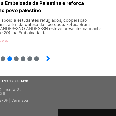
à Embaixada da Palestina e reforça
ao povo palestino
e apoio a estudantes refugiados, cooperação
ral, além da defesa da liberdade. Fotos: Bruna
 ANDES-SN​​​ O ANDES-SN esteve presente, na manhã
a (29), na Embaixada da...
e 2026
10
12
13
14
15
E ENSINO SUPERIOR
Comercial Sul
o II
ia-DF |
Ver mapa