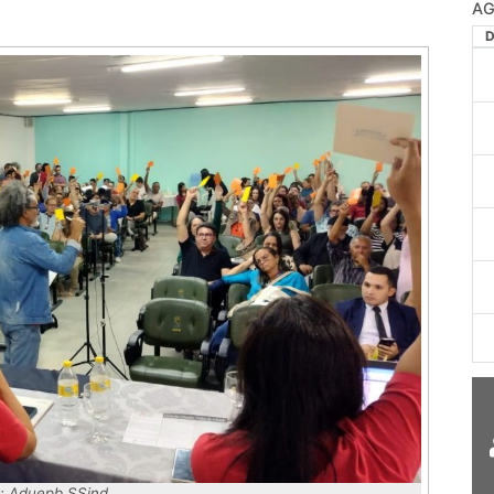
AG
: Aduepb SSind.