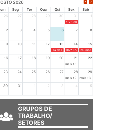
OSTO 2026
Dom
Seg
Ter
Qua
Qui
Sex
Sáb
26
27
28
29
30
31
1
XIV Congresso Brasileiro de Pesquisadores(a
2
3
4
5
6
7
8
9
10
11
12
13
14
15
Dia de Luta em Defesa de Cuba e da Soberania dos Po
102º Encontro da Regional Leste, “Em terra e
Reunião GTPE.
16
17
18
19
20
21
22
mais +3
23
24
25
26
27
28
29
mais +2
mais +3
30
31
1
2
3
4
5
GRUPOS DE
TRABALHO/
SETORES