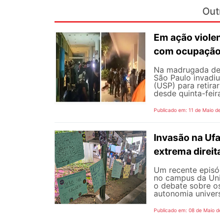
Out
Em ação viole
com ocupação 
Na madrugada de s
São Paulo invadiu
(USP) para retir
desde quinta-feir
Publicado em: 11 de Maio d
Invasão na Uf
extrema direit
Um recente episód
no campus da Uni
o debate sobre o
autonomia universi
Publicado em: 08 de Maio d