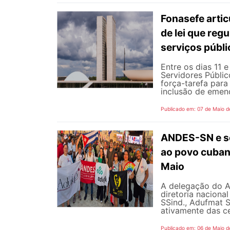
Fonasefe artic
de lei que reg
serviços públ
Entre os dias 11 
Servidores Públic
força-tarefa para
inclusão de emend
Publicado em: 07 de Maio d
ANDES-SN e se
ao povo cubano
Maio
A delegação do 
diretoria naciona
SSind., Adufmat S
ativamente das ce
Publicado em: 06 de Maio d