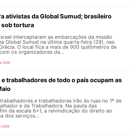
ra ativistas da Global Sumud; brasileiro
 sob tortura
 Israel interceptaram as embarcações da missão
lha Global Sumud na última quarta-feira (29), nas
récia. O local fica a mais de 900 quilômetros de
com os organizadores da...
de 2026
 e trabalhadores de todo o país ocupam as
Maio
 trabalhadores e trabalhadoras irão às ruas no 1º de
balhador e da Trabalhadora. Na pauta das
fim da escala 6×1, a reivindicação do direito ao
a dos serviços...
e 2026