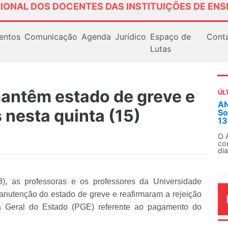
IONAL DOS DOCENTES DAS INSTITUIÇÕES DE ENS
entos
Comunicação
Agenda
Jurídico
Espaço de
Cont
Lutas
antêm estado de greve e
ÚL
ANDES-SN convoca docentes para Dia de
 nesta quinta (15)
Solidariedade Internacionalista com Cuba em
13 de agosto
O ANDES-SN conclama suas seções sindicais e o
conjunto da categoria docente a construírem, no
dia...
3), as professoras e os professores da Universidade
nutenção do estado de greve e reafirmaram a rejeição
ia Geral do Estado (PGE) referente ao pagamento do