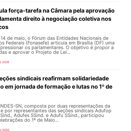
ula força-tarefa na Câmara pela aprovação
ulamenta direito à negociação coletiva nos
icos
e 14 de maio, o Fórum das Entidades Nacionais de
os Federais (Fonasefe) articula em Brasília (DF) uma
 pressionar os parlamentares. O objetivo é propor a
as e aprovar o Projeto de Lei...
e 2026
ções sindicais reafirmam solidariedade
 em jornada de formação e lutas no 1º de
ANDES-SN, composta por duas representações da
l e por representantes das seções sindicais Adufop
Sind., Adufes SSind. e Adufu SSind., participou
lebrações do 1º de Maio...
e 2026