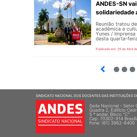
ANDES-SN vai 
solidariedade 
Reunião tratou d
acadêmica e cultu
Yunes / Imprensa
desta quarta-feir
Publicado em: 29 de Abril d
7
8
9
SINDICATO NACIONAL DOS DOCENTES DAS INSTITUIÇÕES D
Sede Nacional - Setor 
Quadra 2, Edifício Cedr
5 º andar, Bloco "C"
Cep: 70302-914 Brasíl
Fone: (61) 3962-8400