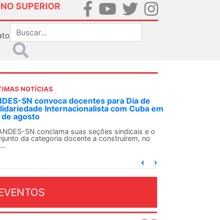
INO SUPERIOR
ato
TIMAS NOTÍCIAS
Em decisão inédita, Justiça Federal condena
ex-agente da ditadura por estupro
Em uma decisão considerada histórica, a 2ª Vara
Federal Criminal do Rio de Janeiro condenou o...
EVENTOS