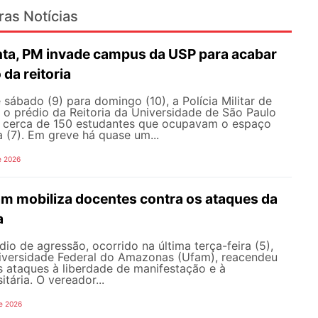
ras Notícias
nta, PM invade campus da USP para acabar
da reitoria
ábado (9) para domingo (10), a Polícia Militar de
 o prédio da Reitoria da Universidade de São Paulo
ar cerca de 150 estudantes que ocupavam o espaço
a (7). Em greve há quase um...
e 2026
am mobiliza docentes contra os ataques da
a
io de agressão, ocorrido na última terça-feira (5),
versidade Federal do Amazonas (Ufam), reacendeu
s ataques à liberdade de manifestação e à
tária. O vereador...
e 2026