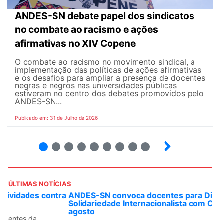
ANDES-SN debate papel dos sindicatos
no combate ao racismo e ações
afirmativas no XIV Copene
O combate ao racismo no movimento sindical, a
implementação das políticas de ações afirmativas
e os desafios para ampliar a presença de docentes
negras e negros nas universidades públicas
estiveram no centro dos debates promovidos pelo
ANDES-SN...
Publicado em: 31 de Julho de 2026
2
3
4
5
6
7
8
9
ÚLTIMAS NOTÍCIAS
ANDES-SN convoca docentes para Dia de
Solidariedade Internacionalista com Cuba em 13 de
agosto