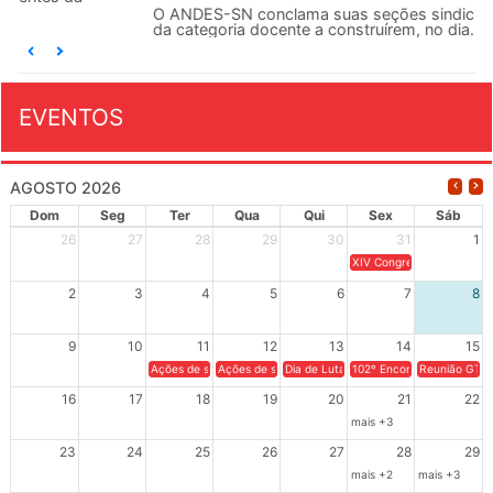
O ANDES-SN conclama suas seções sindicais e o conjunto
da categoria docente a construírem, no dia...
EVENTOS
AGOSTO 2026
Dom
Seg
Ter
Qua
Qui
Sex
Sáb
26
27
28
29
30
31
1
XIV Congresso Brasileiro 
2
3
4
5
6
7
8
9
10
11
12
13
14
15
Ações de solidariedade a Cuba no Rio Grande do Sul - 100 anos 
Ações de solidariedade a Cuba no Rio Grande do Su
Dia de Luta em Defesa de Cuba e da S
102º Encontro da Regional
Reunião GTPE
16
17
18
19
20
21
22
mais +3
23
24
25
26
27
28
29
mais +2
mais +3