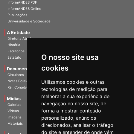
Home
InformANDES PDF
InformANDES Online
Publicações
Universidade e Sociedade
A Entidade
Diretoria Atual
História
O nosso site usa
Escritórios
Estatuto
cookies
Documentos
Circulares
Utilizamos cookies e outras
Notas Políticas
tecnologias de medição para
Rel. Conad/Congresso
melhorar a sua experiência de
navegação no nosso site, de
Mídias
Galerias
forma a mostrar conteúdo
Vídeos
personalizado, anúncios
Imagens
direcionados, analisar o tráfego
Materiais
do site e entender de onde vêm