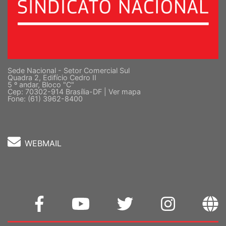
Sede Nacional - Setor Comercial Sul
Quadra 2, Edifício Cedro II
5 º andar, Bloco "C"
Cep: 70302-914 Brasília-DF |
Ver mapa
Fone: (61) 3962-8400
WEBMAIL