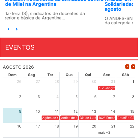
Solidariedade Internacionalista com Cuba em 13 de
agosto
O ANDES-SN conclama suas seções sindicais e o conjunto
da categoria docente a construírem, no dia...
EVENTOS
AGOSTO 2026
Dom
Seg
Ter
Qua
Qui
Sex
Sáb
26
27
28
29
30
31
1
XIV Congresso Brasileiro 
2
3
4
5
6
7
8
9
10
11
12
13
14
15
Ações de solidariedade a Cuba no Rio Grande do Sul - 100 anos 
Ações de solidariedade a Cuba no Rio Grande do Su
Dia de Luta em Defesa de Cuba e da S
102º Encontro da Regional
Reunião GTPE
16
17
18
19
20
21
22
mais +3