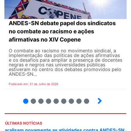
ANDES-SN debate papel dos sindicatos
no combate ao racismo e ações
afirmativas no XIV Copene
O combate ao racismo no movimento sindical, a
implementação das políticas de ações afirmativas
e os desafios para ampliar a presença de docentes
negras e negros nas universidades públicas
estiveram no centro dos debates promovidos pelo
ANDES-SN...
Publicado em: 31 de Julho de 2026
2
3
4
5
6
7
8
9
ÚLTIMAS NOTÍCIAS
ANDES-SN convoca docentes para Dia de