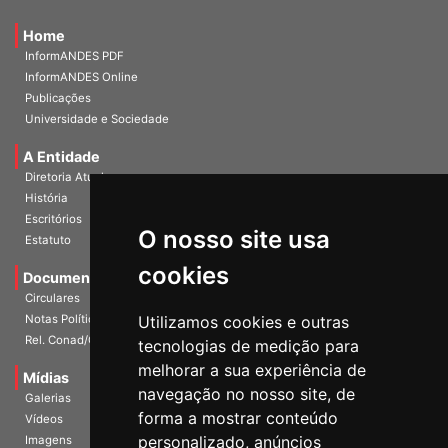
Home
InformANDES PDF
InformANDES Online
Publicações
Universidade e Sociedade
A Entidade
Diretoria Atual
História
O nosso site usa
Escritórios
Estatuto
cookies
Documentos
Circulares
Utilizamos cookies e outras
Notas Políticas
tecnologias de medição para
Rel. Conad/Congresso
melhorar a sua experiência de
navegação no nosso site, de
Mídias
Galerias
forma a mostrar conteúdo
Vídeos
personalizado, anúncios