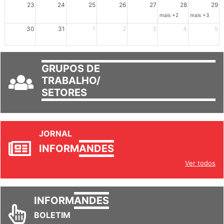
23
24
25
26
27
28
29
mais +2
mais +3
30
31
1
2
3
4
5
GRUPOS DE
TRABALHO/
SETORES
JORNAL
INFORM
ANDES
Ver todos
INFORM
ANDES
BOLETIM