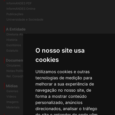
Home
InformANDES PDF
InformANDES Online
Publicações
Universidade e Sociedade
A Entidade
Diretoria Atual
História
O nosso site usa
Escritórios
Estatuto
cookies
Documentos
Circulares
Utilizamos cookies e outras
Notas Políticas
tecnologias de medição para
Rel. Conad/Congresso
melhorar a sua experiência de
navegação no nosso site, de
Mídias
Galerias
forma a mostrar conteúdo
Vídeos
personalizado, anúncios
Imagens
direcionados, analisar o tráfego
Materiais
do site e entender de onde vêm