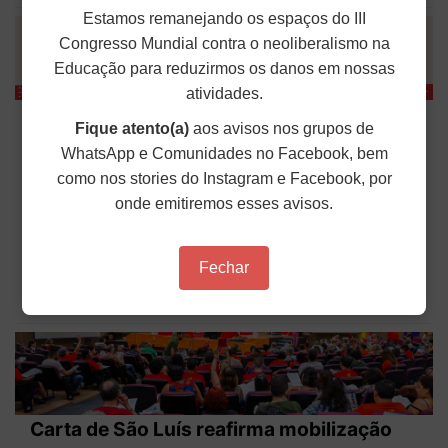
Estamos remanejando os espaços do III
Congresso Mundial contra o neoliberalismo na
Educação para reduzirmos os danos em nossas
atividades.
Seções Sindicais têm até 11/09 para
Fique atento(a)
aos avisos nos grupos de
enviar dados sobre criação e ampliação
WhatsApp e Comunidades no Facebook, bem
de Iees, Imes e Ides
como nos stories do Instagram e Facebook, por
onde emitiremos esses avisos.
O ANDES-SN reforçou a solicitação às seções
sindicais do Setor das Instituições Estaduais,
Municipais e Distrital (Iees, Imes e Ides) sobre
dados referentes à expansão das Instituições. Na
Fechar
Circular nº 286/2026,...
Publicado em: 17 de Julho de 2026
Carta de São Luís reafirma mobilização