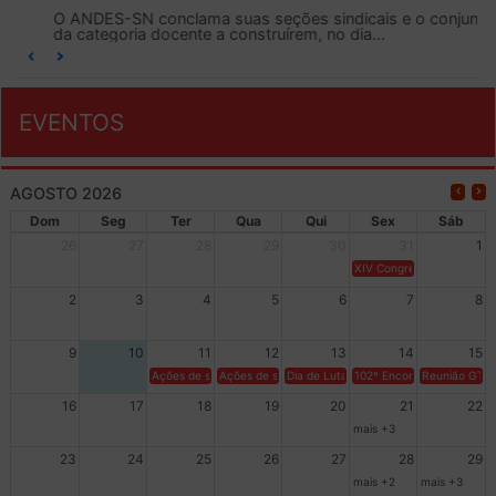
O ANDES-SN conclama suas seções sindicais e o conjunto
da categoria docente a construírem, no dia...
EVENTOS
AGOSTO 2026
Dom
Seg
Ter
Qua
Qui
Sex
Sáb
26
27
28
29
30
31
1
XIV Congresso Brasileiro 
2
3
4
5
6
7
8
9
10
11
12
13
14
15
Ações de solidariedade a Cuba no Rio Grande do Sul - 100 anos 
Ações de solidariedade a Cuba no Rio Grande do Su
Dia de Luta em Defesa de Cuba e da S
102º Encontro da Regional
Reunião GTPE
16
17
18
19
20
21
22
mais +3
23
24
25
26
27
28
29