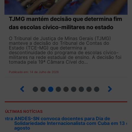
TJMG mantém decisão que determina fim
das escolas cívico-militares no estado
O Tribunal de Justiça de Minas Gerais (TJMG)
manteve a decisão do Tribunal de Contas do
Estado (TCE-MG) que determina a
descontinuidade do programa de escolas cívico-
militares na rede estadual de ensino. A decisão foi
tomada pela 19ª Câmara Cível do...
Publicado em: 14 de Julho de 2026
2
3
4
5
6
7
8
9
ÚLTIMAS NOTÍCIAS
ANDES-SN convoca docentes para Dia de
Solidariedade Internacionalista com Cuba em 13 de
agosto