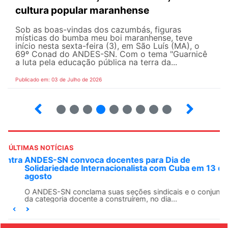
cultura popular maranhense
Sob as boas-vindas dos cazumbás, figuras
místicas do bumba meu boi maranhense, teve
início nesta sexta-feira (3), em São Luís (MA), o
69º Conad do ANDES-SN. Com o tema "Guarnicê
a luta pela educação pública na terra da...
Publicado em: 03 de Julho de 2026
2
3
4
5
6
7
8
9
ÚLTIMAS NOTÍCIAS
ANDES-SN convoca docentes para Dia de
Solidariedade Internacionalista com Cuba em 13 de
agosto
O ANDES-SN conclama suas seções sindicais e o conjunto
da categoria docente a construírem, no dia...