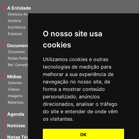
Universidade e Sociedade
A Entidade
Diretoria Atual
História
O nosso site usa
Escritórios
Estatuto
cookies
Documentos
Circulares
Utilizamos cookies e outras
Notas Políticas
tecnologias de medição para
Rel. Conad/Congresso
melhorar a sua experiência de
navegação no nosso site, de
Mídias
Galerias
forma a mostrar conteúdo
Vídeos
personalizado, anúncios
Imagens
direcionados, analisar o tráfego
Materiais
do site e entender de onde vêm
os visitantes.
Agenda
Notícias
OK