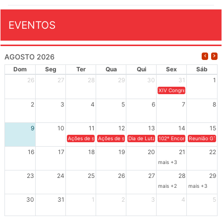
EVENTOS
AGOSTO 2026
Dom
Seg
Ter
Qua
Qui
Sex
Sáb
26
27
28
29
30
31
1
XIV Congresso Brasileiro 
2
3
4
5
6
7
8
9
10
11
12
13
14
15
Ações de solidariedade a Cuba no Rio Grande do Sul - 100 anos 
Ações de solidariedade a Cuba no Rio Grande do Su
Dia de Luta em Defesa de Cuba e da S
102º Encontro da Regional
Reunião GTPE
16
17
18
19
20
21
22
mais +3
23
24
25
26
27
28
29
mais +2
mais +3
30
31
1
2
3
4
5