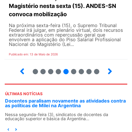
Magistério nesta sexta (15). ANDES-SN
convoca mobilização
Na próxima sexta-feira (15), o Supremo Tribunal
Federal irá julgar, em plenário virtual, dois recursos
extraordinários com repercussão geral que
envolvem a aplicação do Piso Salarial Profissional
Nacional do Magistério (Lei...
Publicado em: 13 de Maio de 2026
6
7
8
9
10
12
13
14
ÚLTIMAS NOTÍCIAS
Docentes paralisam novamente as atividades contra
as políticas de Milei na Argentina
Nessa segunda-feira (3), sindicatos de docentes da
educação superior e básica da Argentina...