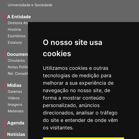
Universidade e Sociedade
A Entidade
Diretoria Atual
História
Escritórios
O nosso site usa
Estatuto
cookies
Documentos
Circulares
Notas Políticas
Utilizamos cookies e outras
Rel. Conad/Congresso
tecnologias de medição para
melhorar a sua experiência de
Mídias
navegação no nosso site, de
Galerias
forma a mostrar conteúdo
Vídeos
personalizado, anúncios
Imagens
Materiais
direcionados, analisar o tráfego
do site e entender de onde vêm
Agenda
os visitantes.
Notícias