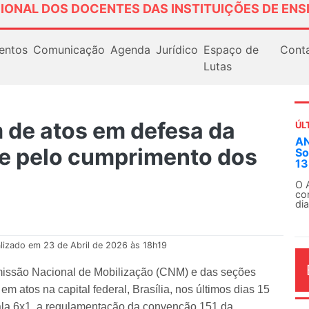
IONAL DOS DOCENTES DAS INSTITUIÇÕES DE ENS
entos
Comunicação
Agenda
Jurídico
Espaço de
Cont
Lutas
 de atos em defesa da
ÚL
AN
 e pelo cumprimento dos
So
13
O 
co
dia
lizado em 23 de Abril de 2026 às 18h19
omissão Nacional de Mobilização (CNM) e das seções
 atos na capital federal, Brasília, nos últimos dias 15
cala 6x1, a regulamentação da convenção 151 da