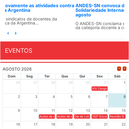
ANDES-SN convoca docentes para Dia de
Solidariedade Internacionalista com Cuba em 13 de
agosto
O ANDES-SN conclama suas seções sindicais e o conjunto
da categoria docente a construírem, no dia...
EVENTOS
AGOSTO 2026
Dom
Seg
Ter
Qua
Qui
Sex
Sáb
26
27
28
29
30
31
1
XIV Congresso Brasileiro 
2
3
4
5
6
7
8
9
10
11
12
13
14
15
Ações de solidariedade a Cuba no Rio Grande do Sul - 100 anos 
Ações de solidariedade a Cuba no Rio Grande do Su
Dia de Luta em Defesa de Cuba e da S
102º Encontro da Regional
Reunião GTPE
16
17
18
19
20
21
22