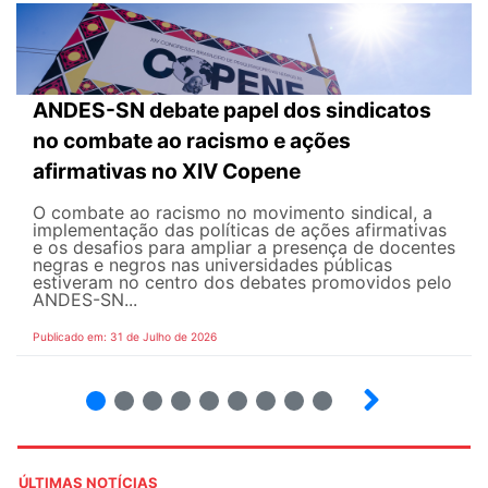
ANDES-SN debate papel dos sindicatos
no combate ao racismo e ações
afirmativas no XIV Copene
O combate ao racismo no movimento sindical, a
implementação das políticas de ações afirmativas
e os desafios para ampliar a presença de docentes
negras e negros nas universidades públicas
estiveram no centro dos debates promovidos pelo
ANDES-SN...
Publicado em: 31 de Julho de 2026
2
3
4
5
6
7
8
9
ÚLTIMAS NOTÍCIAS