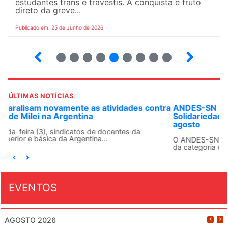
estudantes trans e travestis. A conquista é fruto
direto da greve...
Publicado em: 25 de Junho de 2026
2
3
4
5
6
7
8
9
ÚLTIMAS NOTÍCIAS
ANDES-SN convoca docentes para Dia de
Solidariedade Internacionalista com Cuba em 13 de
agosto
O ANDES-SN conclama suas seções sindicais e o conjunto
da categoria docente a construírem, no dia...
EVENTOS