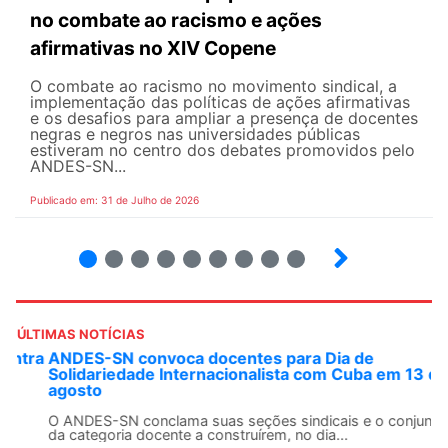
no combate ao racismo e ações
afirmativas no XIV Copene
O combate ao racismo no movimento sindical, a
implementação das políticas de ações afirmativas
e os desafios para ampliar a presença de docentes
negras e negros nas universidades públicas
estiveram no centro dos debates promovidos pelo
ANDES-SN...
Publicado em: 31 de Julho de 2026
2
3
4
5
6
7
8
9
ÚLTIMAS NOTÍCIAS
ANDES-SN convoca docentes para Dia de
Solidariedade Internacionalista com Cuba em 13 de
agosto
O ANDES-SN conclama suas seções sindicais e o conjunto
da categoria docente a construírem, no dia...