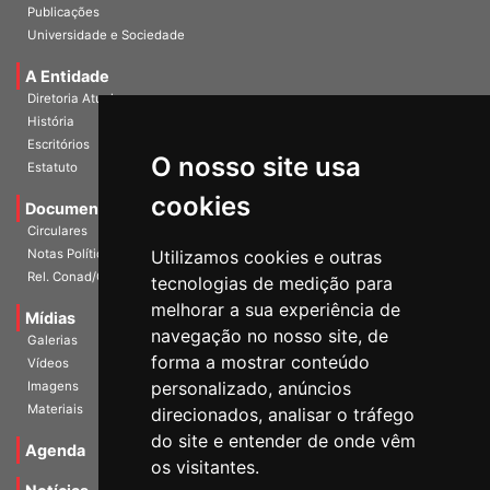
InformANDES Online
Publicações
Universidade e Sociedade
A Entidade
Diretoria Atual
História
O nosso site usa
Escritórios
Estatuto
cookies
Documentos
Circulares
Utilizamos cookies e outras
Notas Políticas
tecnologias de medição para
Rel. Conad/Congresso
melhorar a sua experiência de
navegação no nosso site, de
Mídias
Galerias
forma a mostrar conteúdo
Vídeos
personalizado, anúncios
Imagens
direcionados, analisar o tráfego
Materiais
do site e entender de onde vêm
os visitantes.
Agenda