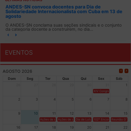
ANDES-SN convoca docentes para Dia de
Solidariedade Internacionalista com Cuba em 13 de
agosto
O ANDES-SN conclama suas seções sindicais e o conjunto
da categoria docente a construírem, no dia...
EVENTOS
AGOSTO 2026
Dom
Seg
Ter
Qua
Qui
Sex
Sáb
26
27
28
29
30
31
1
XIV Congresso Brasileiro 
2
3
4
5
6
7
8
9
10
11
12
13
14
15
Ações de solidariedade a Cuba no Rio Grande do Sul - 100 anos 
Ações de solidariedade a Cuba no Rio Grande do Su
Dia de Luta em Defesa de Cuba e da S
102º Encontro da Regional
Reunião GTPE