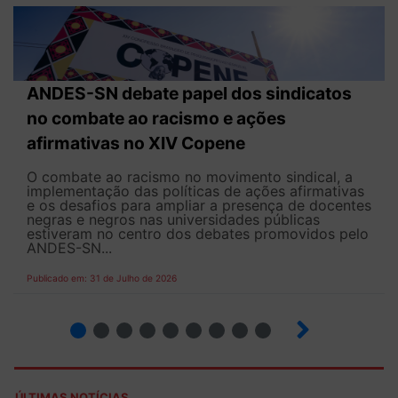
ANDES-SN debate papel dos sindicatos
no combate ao racismo e ações
afirmativas no XIV Copene
O combate ao racismo no movimento sindical, a
implementação das políticas de ações afirmativas
e os desafios para ampliar a presença de docentes
negras e negros nas universidades públicas
estiveram no centro dos debates promovidos pelo
ANDES-SN...
Publicado em: 31 de Julho de 2026
2
3
4
5
6
7
8
9
ÚLTIMAS NOTÍCIAS