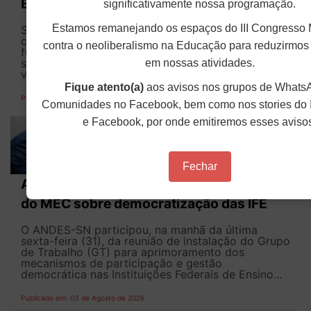
Executivo
significativamente nossa programação.
Estamos remanejando os espaços do III Congresso 
Seguir o princípio constitucional da isonomia no
contexto dos direitos do funcionalismo federal é
contra o neoliberalismo na Educação para reduzirmos
fundamental para impedir privilégios e proteger os
servidores e as servidoras. No entanto, o que se
em nossas atividades.
vê na prática são distorções profundas nos...
Fique atento(a)
aos avisos nos grupos de Whats
Publicado em: 04 de Agosto de 2026
Comunidades no Facebook, bem como nos stories do 
e Facebook, por onde emitiremos esses aviso
Fechar
ANDES-SN participa da instalação de GT
do MEC sobre democratização das IFE
O ANDES-SN participou, na manhã da última
sexta-feira (31), da reunião de instalação do Grupo
de Trabalho (GT) para aprimoramento dos
mecanismos de participação e gestão
democrática nas Instituições Federais de Ensino...
Publicado em: 03 de Agosto de 2026