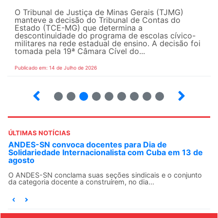
O Tribunal de Justiça de Minas Gerais (TJMG)
manteve a decisão do Tribunal de Contas do
Estado (TCE-MG) que determina a
descontinuidade do programa de escolas cívico-
militares na rede estadual de ensino. A decisão foi
tomada pela 19ª Câmara Cível do...
Publicado em: 14 de Julho de 2026
2
3
4
5
6
7
8
9
ÚLTIMAS NOTÍCIAS
ANDES-SN convoca docentes para Dia de
Solidariedade Internacionalista com Cuba em 13 de
agosto
O ANDES-SN conclama suas seções sindicais e o conjunto
da categoria docente a construírem, no dia...