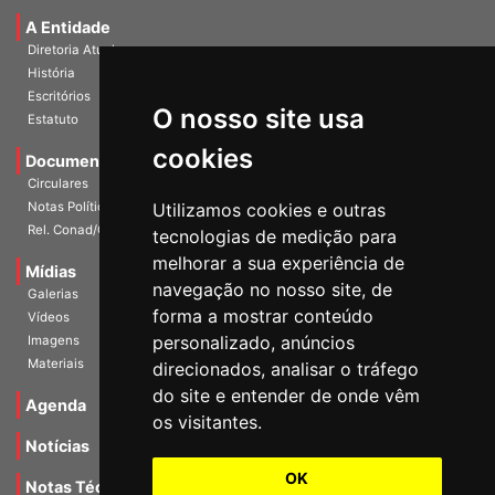
A Entidade
Diretoria Atual
História
Escritórios
O nosso site usa
Estatuto
cookies
Documentos
Circulares
Notas Políticas
Utilizamos cookies e outras
Rel. Conad/Congresso
tecnologias de medição para
melhorar a sua experiência de
Mídias
navegação no nosso site, de
Galerias
forma a mostrar conteúdo
Vídeos
personalizado, anúncios
Imagens
Materiais
direcionados, analisar o tráfego
do site e entender de onde vêm
Agenda
os visitantes.
Notícias
OK
Notas Técnicas