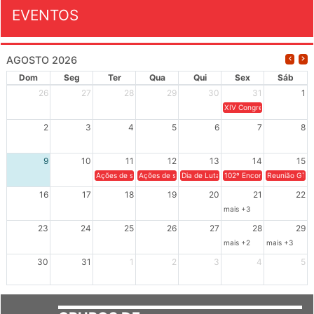
EVENTOS
AGOSTO 2026
Dom
Seg
Ter
Qua
Qui
Sex
Sáb
26
27
28
29
30
31
1
XIV Congresso Brasileiro 
2
3
4
5
6
7
8
9
10
11
12
13
14
15
Ações de solidariedade a Cuba no Rio Grande do Sul - 100 anos 
Ações de solidariedade a Cuba no Rio Grande do Su
Dia de Luta em Defesa de Cuba e da S
102º Encontro da Regional
Reunião GTPE
16
17
18
19
20
21
22
mais +3
23
24
25
26
27
28
29
mais +2
mais +3
30
31
1
2
3
4
5