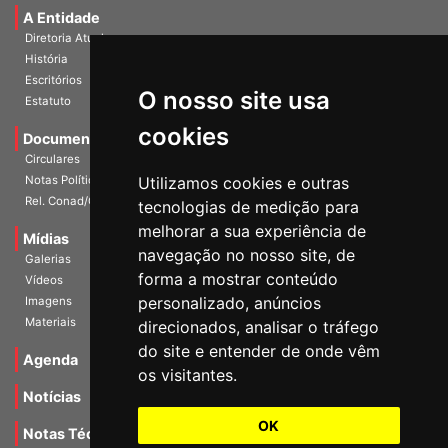
A Entidade
Diretoria Atual
História
O nosso site usa
Escritórios
Estatuto
cookies
Documentos
Circulares
Utilizamos cookies e outras
Notas Políticas
tecnologias de medição para
Rel. Conad/Congresso
melhorar a sua experiência de
navegação no nosso site, de
Mídias
Galerias
forma a mostrar conteúdo
Vídeos
personalizado, anúncios
Imagens
direcionados, analisar o tráfego
Materiais
do site e entender de onde vêm
os visitantes.
Agenda
Notícias
OK