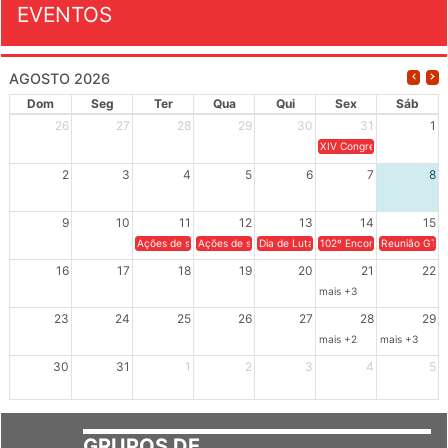
EVENTOS
AGOSTO 2026
Dom
Seg
Ter
Qua
Qui
Sex
Sáb
26
27
28
29
30
31
1
XIV Congresso Brasileiro 
2
3
4
5
6
7
8
9
10
11
12
13
14
15
Ações de solidariedade a Cuba no Rio Grande do Sul - 100 anos 
Ações de solidariedade a Cuba no Rio Grande do Su
Dia de Luta em Defesa de Cuba e da S
102º Encontro da Regional
Reunião GTPE
16
17
18
19
20
21
22
mais +3
23
24
25
26
27
28
29
mais +2
mais +3
30
31
1
2
3
4
5