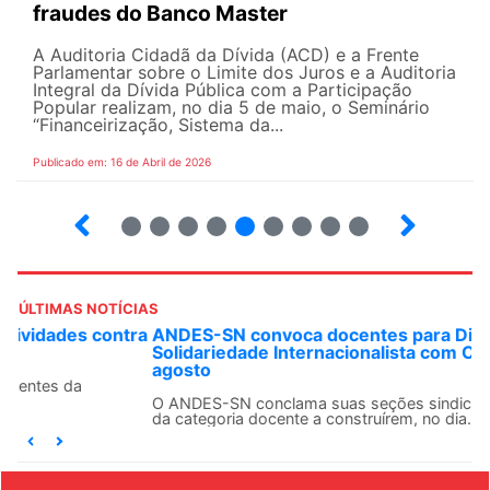
fraudes do Banco Master
A Auditoria Cidadã da Dívida (ACD) e a Frente
Parlamentar sobre o Limite dos Juros e a Auditoria
Integral da Dívida Pública com a Participação
Popular realizam, no dia 5 de maio, o Seminário
“Financeirização, Sistema da...
Publicado em: 16 de Abril de 2026
9
10
12
13
14
15
16
17
ÚLTIMAS NOTÍCIAS
ANDES-SN convoca docentes para Dia de
Solidariedade Internacionalista com Cuba em 13 de
agosto
O ANDES-SN conclama suas seções sindicais e o conjunto
da categoria docente a construírem, no dia...