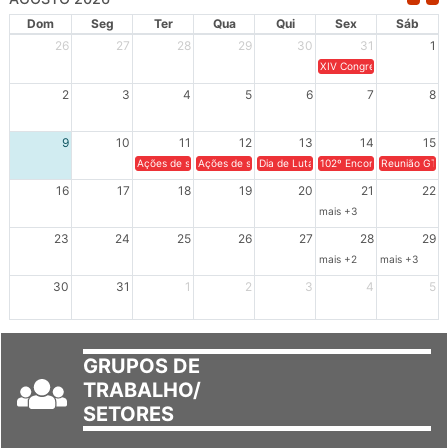
AGOSTO 2026
Dom
Seg
Ter
Qua
Qui
Sex
Sáb
26
27
28
29
30
31
1
XIV Congresso Brasileiro 
2
3
4
5
6
7
8
9
10
11
12
13
14
15
Ações de solidariedade a Cuba no Rio Grande do Sul - 100 anos 
Ações de solidariedade a Cuba no Rio Grande do Su
Dia de Luta em Defesa de Cuba e da S
102º Encontro da Regional
Reunião GTPE
16
17
18
19
20
21
22
mais +3
23
24
25
26
27
28
29
mais +2
mais +3
30
31
1
2
3
4
5
GRUPOS DE
TRABALHO/
SETORES