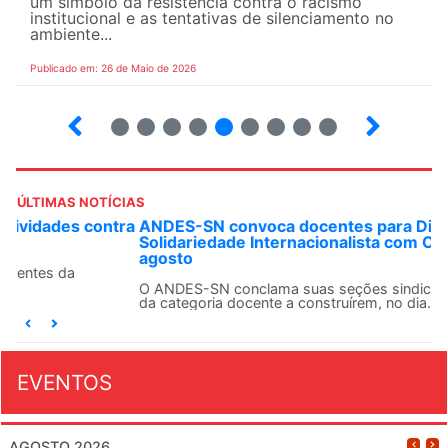
um símbolo da resistência contra o racismo
institucional e as tentativas de silenciamento no
ambiente...
Publicado em: 26 de Maio de 2026
4
5
6
7
8
9
10
12
ÚLTIMAS NOTÍCIAS
ANDES-SN convoca docentes para Dia de
Solidariedade Internacionalista com Cuba em 13 de
agosto
O ANDES-SN conclama suas seções sindicais e o conjunto
da categoria docente a construírem, no dia...
EVENTOS