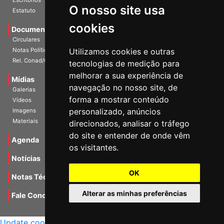
O nosso site usa
Escritórios
Estatuto
cookies
Documentos
Circulares
Utilizamos cookies e outras
Notas Políticas
tecnologias de medição para
Rel. Conad/Congresso
melhorar a sua experiência de
navegação no nosso site, de
Mídias
Galerias
forma a mostrar conteúdo
Vídeos
personalizado, anúncios
Imagens
direcionados, analisar o tráfego
Materiais
do site e entender de onde vêm
os visitantes.
Agenda
Notícias
OK
Notas Técnicas
Alterar as minhas preferências
Fale Conocsco
MANTIDO POR Camaleão Soft