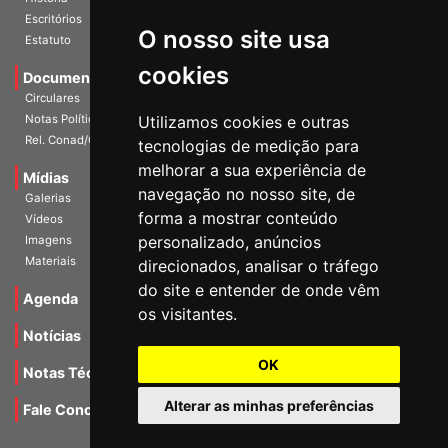
História
O nosso site usa
Escritórios
Estatuto
cookies
Documentos
Circulares
Utilizamos cookies e outras
Notas Políticas
tecnologias de medição para
Rel. Conad/Congresso
melhorar a sua experiência de
navegação no nosso site, de
Mídias
Galerias
forma a mostrar conteúdo
Vídeos
personalizado, anúncios
Imagens
direcionados, analisar o tráfego
Materiais
do site e entender de onde vêm
os visitantes.
Agenda
Notícias
OK
Notas Técnicas
Alterar as minhas preferências
Fale Conocsco