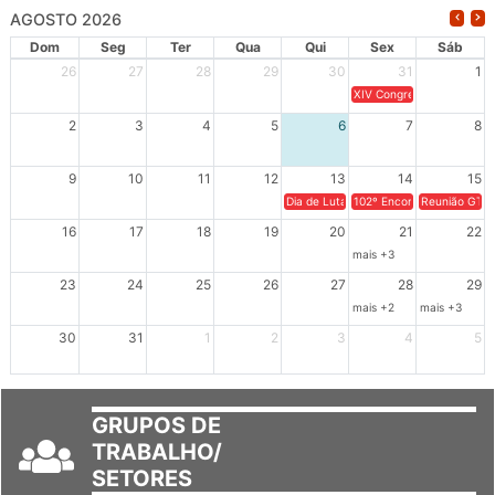
AGOSTO 2026
Dom
Seg
Ter
Qua
Qui
Sex
Sáb
26
27
28
29
30
31
1
XIV Congresso Brasileiro 
2
3
4
5
6
7
8
9
10
11
12
13
14
15
Dia de Luta em Defesa de Cuba e da S
102º Encontro da Regional
Reunião GTPE
16
17
18
19
20
21
22
mais +3
23
24
25
26
27
28
29
mais +2
mais +3
30
31
1
2
3
4
5
GRUPOS DE
TRABALHO/