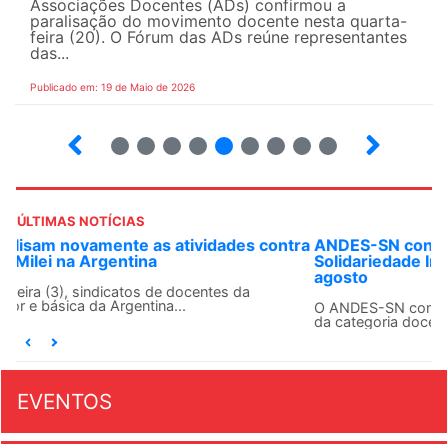
Associações Docentes (ADs) confirmou a
paralisação do movimento docente nesta quarta-
feira (20). O Fórum das ADs reúne representantes
das...
Publicado em: 19 de Maio de 2026
5
6
7
8
9
10
12
13
ÚLTIMAS NOTÍCIAS
ANDES-SN convoca docentes para Dia de
Solidariedade Internacionalista com Cuba em 13 de
agosto
O ANDES-SN conclama suas seções sindicais e o conjunto
da categoria docente a construírem, no dia...
EVENTOS