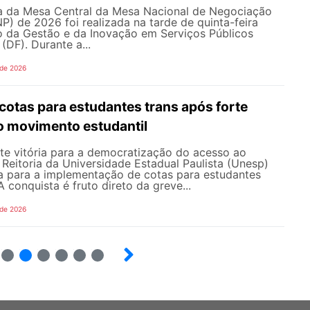
 da Mesa Central da Mesa Nacional de Negociação
 de 2026 foi realizada na tarde de quinta-feira
io da Gestão e da Inovação em Serviços Públicos
 (DF). Durante a...
 de 2026
cotas para estudantes trans após forte
o movimento estudantil
e vitória para a democratização do acesso ao
a Reitoria da Universidade Estadual Paulista (Unesp)
a para a implementação de cotas para estudantes
 A conquista é fruto direto da greve...
 de 2026
4
5
6
7
8
9