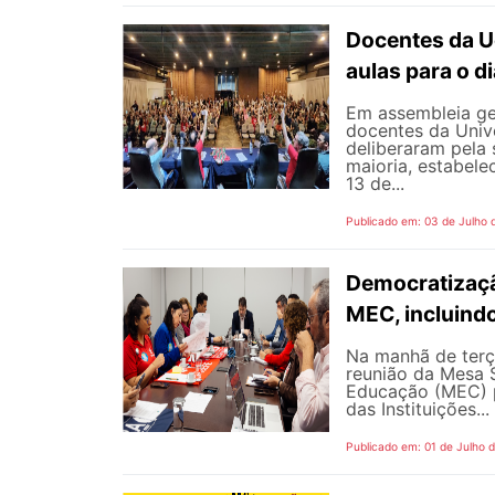
Docentes da U
aulas para o di
Em assembleia gera
docentes da Univ
deliberaram pela
maioria, estabele
13 de...
Publicado em: 03 de Julho 
Democratizaçã
MEC, incluind
Na manhã de terç
reunião da Mesa 
Educação (MEC) p
das Instituições...
Publicado em: 01 de Julho 