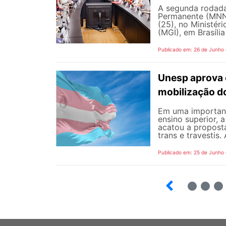
A segunda rodada
Permanente (MNNP)
(25), no Ministér
(MGI), em Brasília
Publicado em: 26 de Junho
Unesp aprova 
mobilização d
Em uma important
ensino superior, 
acatou a propost
trans e travestis.
Publicado em: 25 de Junho
2
3