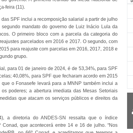
-feira (11).
as SPF inclui a recomposição salarial a partir de julho
 o segundo mandato do governo de Luiz Inácio Lula da
ocos. O primeiro bloco com a parcela da categoria do
 reajustes parcelados em 2016 e 2017. O segundo, com
2015 para reajuste com parcelas em 2016, 2017, 2018 e
egundo grupo.
ial, para 01 de janeiro de 2024, é de 53,34%, para SPF
celas; 40,08%, para SPF que fecharam acordo em 2015
ta que o Fonasefe levará para a MNNP também inclui a
e os poderes; a abertura imediata das Mesas Setoriais
 medidas que atacam os serviços públicos e direitos da
(04), a diretoria do ANDES-SN ressalta que o índice
º Conad, que acontecerá entre 14 e 16 de julho. “Nos
de/PB, no 66º Conad, e acreditamos que teremos a