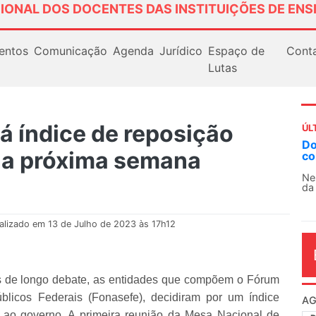
IONAL DOS DOCENTES DAS INSTITUIÇÕES DE ENS
entos
Comunicação
Agenda
Jurídico
Espaço de
Cont
Lutas
á índice de reposição
ÚL
Docentes paralisam novamente as a
 na próxima semana
contra as políticas de Milei na Argen
Nessa segunda-feira (3), sindicatos de d
da educação superior e básica da Argentin
alizado em 13 de Julho de 2023 às 17h12
is de longo debate, as entidades que compõem o Fórum
blicos Federais (Fonasefe), decidiram por um índice
AG
o ao governo. A primeira reunião da Mesa Nacional de