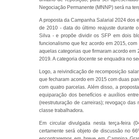
Negociação Permanente (MNNP) será na terça
A proposta da Campanha Salarial 2024 dos e d
de 2010 - data do último reajuste durante
Silva - e propõe dividir os SFP em dois bl
funcionalismo que fez acordo em 2015, com
aquelas categorias que firmaram acordo em 
2019. A categoria docente se enquadra no s
Logo, a reivindicação de recomposição salar
que fecharam acordo em 2015 com duas par
com quatro parcelas. Além disso, a propos
equiparação dos benefícios e auxílios entr
(reestruturação de carreiras); revogaço das
classe trabalhadora.
Em circular divulgada nesta terça-feira 
certamente será objeto de discussão no 66
encontraremos em breve em Campina Gran