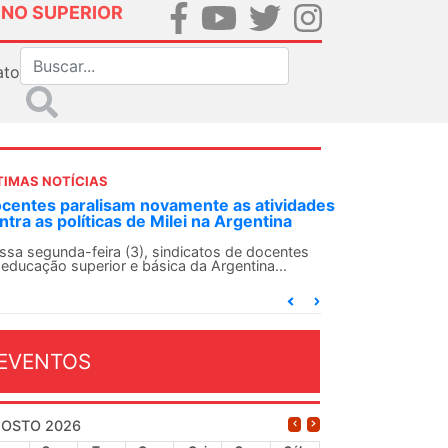
INO SUPERIOR
ato
TIMAS NOTÍCIAS
tividades
ANDES-SN convoca docentes para Dia de
tina
Solidariedade Internacionalista com Cuba em
13 de agosto
ocentes
a...
O ANDES-SN conclama suas seções sindicais e o
conjunto da categoria docente a construírem, no
dia...
EVENTOS
OSTO 2026