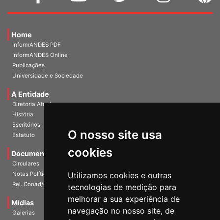
Home
InformANDES PDF
InformANDES Online
Publicações
Universidade e Sociedade
A Entidade
Diretoria Atual
História
Escritórios
Estatuto
O nosso site usa
Documentos
cookies
Circulares
Notas Políticas
Utilizamos cookies e outras
Rel. Conad/Congresso
tecnologias de medição para
Mídias
melhorar a sua experiência de
Galerias
navegação no nosso site, de
Vídeos