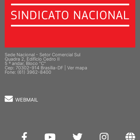
Sede Nacional - Setor Comercial Sul
Quadra 2, Edifício Cedro II
5 º andar, Bloco "C"
Cep: 70302-914 Brasília-DF |
Ver mapa
Fone: (61) 3962-8400
WEBMAIL