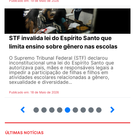
Publicado em: 19 de Maio de 2026
STF invalida lei do Espírito Santo que
limita ensino sobre gênero nas escolas
O Supremo Tribunal Federal (STF) declarou
inconstitucional uma lei do Espírito Santo que
autorizava pais, mães e responsáveis legais ​​a
impedir a participação de filhas e filhos em
atividades escolares relacionadas a gênero,
sexualidade e diversidade...
Publicado em: 18 de Maio de 2026
5
6
7
8
9
10
12
13
ÚLTIMAS NOTÍCIAS