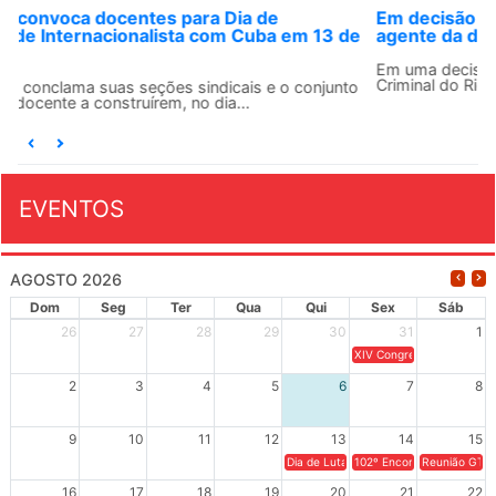
Em decisão inédita, Justiça Federal condena ex-
agente da ditadura por estupro
Em uma decisão considerada histórica, a 2ª Vara Federal
Criminal do Rio de Janeiro condenou o...
EVENTOS
AGOSTO 2026
Dom
Seg
Ter
Qua
Qui
Sex
Sáb
26
27
28
29
30
31
1
XIV Congresso Brasileiro 
2
3
4
5
6
7
8
9
10
11
12
13
14
15
Dia de Luta em Defesa de Cuba e da S
102º Encontro da Regional
Reunião GTPE
16
17
18
19
20
21
22