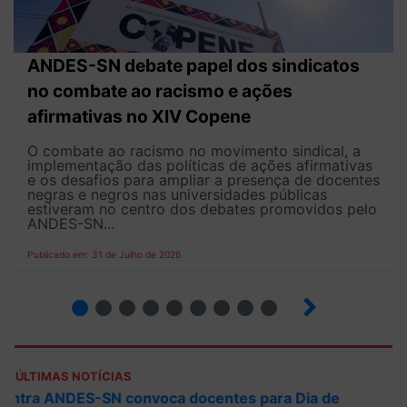
ANDES-SN debate papel dos sindicatos
no combate ao racismo e ações
afirmativas no XIV Copene
O combate ao racismo no movimento sindical, a
implementação das políticas de ações afirmativas
e os desafios para ampliar a presença de docentes
negras e negros nas universidades públicas
estiveram no centro dos debates promovidos pelo
ANDES-SN...
Publicado em: 31 de Julho de 2026
2
3
4
5
6
7
8
9
ÚLTIMAS NOTÍCIAS
ANDES-SN convoca docentes para Dia de