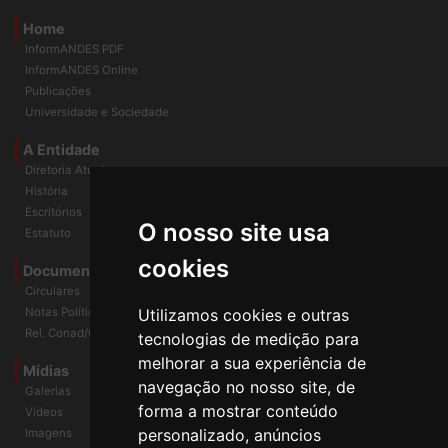
Home
InformANDES PDF
InformANDES Online
Publicações
Universidade e Sociedade
A Entidade
Diretoria Atual
História
O nosso site usa
Escritórios
Estatuto
cookies
Documentos
Circulares
Utilizamos cookies e outras
Notas Políticas
tecnologias de medição para
Rel. Conad/Congresso
melhorar a sua experiência de
navegação no nosso site, de
Mídias
Galerias
forma a mostrar conteúdo
Vídeos
personalizado, anúncios