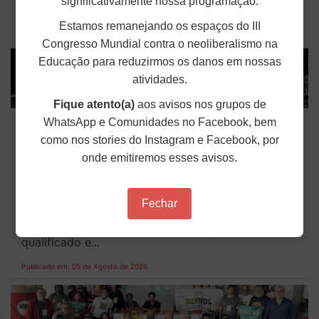
significativamente nossa programação.
do povo cubano e...
Estamos remanejando os espaços do III
Publicado em: 05 de Agosto de 2026
Congresso Mundial contra o neoliberalismo na
Educação para reduzirmos os danos em nossas
atividades.
Fique atento(a)
aos avisos nos grupos de
Em decisão inédita, Justiça Federal
WhatsApp e Comunidades no Facebook, bem
condena ex-agente da ditadura por
como nos stories do Instagram e Facebook, por
estupro
onde emitiremos esses avisos.
Em uma decisão considerada histórica, a 2ª Vara
Federal Criminal do Rio de Janeiro condenou o
Fechar
sargento reformado do Exército, Antônio Waneir
Pinheiro de Lima, conhecido como "Camarão”,
pelos crimes de sequestro, cárcere privado
qualificado e...
Publicado em: 05 de Agosto de 2026