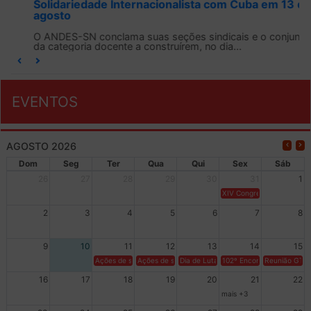
Solidariedade Internacionalista com Cuba em 13 de
agosto
O ANDES-SN conclama suas seções sindicais e o conjunto
da categoria docente a construírem, no dia...
EVENTOS
AGOSTO 2026
Dom
Seg
Ter
Qua
Qui
Sex
Sáb
26
27
28
29
30
31
1
XIV Congresso Brasileiro 
2
3
4
5
6
7
8
9
10
11
12
13
14
15
Ações de solidariedade a Cuba no Rio Grande do Sul - 100 anos 
Ações de solidariedade a Cuba no Rio Grande do Su
Dia de Luta em Defesa de Cuba e da S
102º Encontro da Regional
Reunião GTPE
16
17
18
19
20
21
22
mais +3