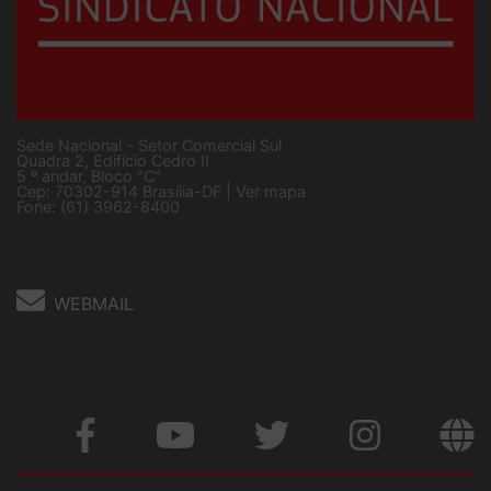
Sede Nacional - Setor Comercial Sul
Quadra 2, Edifício Cedro II
5 º andar, Bloco "C"
Cep: 70302-914 Brasília-DF |
Ver mapa
Fone: (61) 3962-8400
WEBMAIL