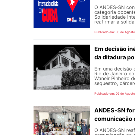
O ANDES-SN concl
categoria docente
Solidariedade Int
reafirmar a solida
Publicado em: 05 de Agost
Em decisão iné
da ditadura p
Em uma decisão co
Rio de Janeiro c
Waneir Pinheiro 
sequestro, cárcere
Publicado em: 05 de Agost
ANDES-SN fort
comunicação c
O ANDES-SN reafi
comunicação ao p