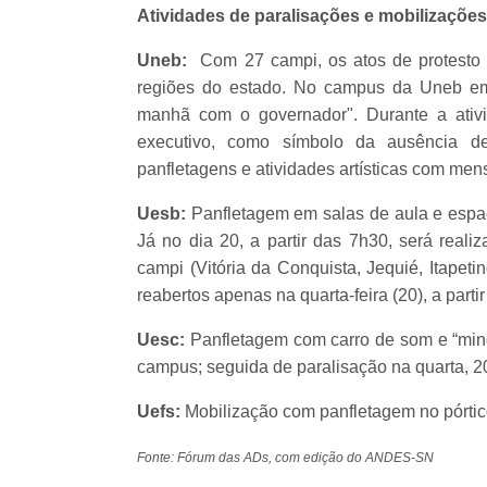
Atividades de paralisações e mobilizaçõe
Uneb:
Com 27 campi, os atos de protesto s
regiões do estado. No campus da Uneb em
manhã com o governador". Durante a ativi
executivo, como símbolo da ausência de
panfletagens e atividades artísticas com men
Uesb:
Panfletagem em salas de aula e espaço
Já no dia 20, a partir das 7h30, será real
campi (Vitória da Conquista, Jequié, Itapeti
reabertos apenas na quarta-feira (20), a parti
Uesc:
Panfletagem com carro de som e “minga
campus; seguida de paralisação na quarta, 2
Uefs:
Mobilização com panfletagem no pórtico 
Fonte: Fórum das ADs, com edição do ANDES-SN