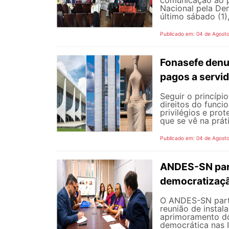
Nacional pela De
último sábado (1),
Publicado em: 04 de Agost
Fonasefe denu
pagos a servi
Seguir o princípi
direitos do funci
privilégios e pro
que se vê na prát
Publicado em: 04 de Agost
ANDES-SN part
democratizaçã
O ANDES-SN partic
reunião de instal
aprimoramento do
democrática nas I