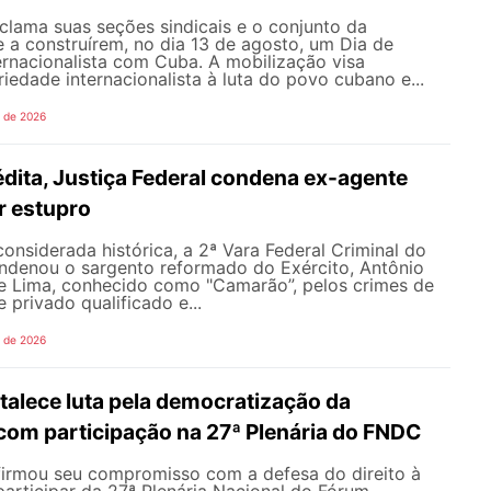
ama suas seções sindicais e o conjunto da
 a construírem, no dia 13 de agosto, um Dia de
ernacionalista com Cuba. A mobilização visa
riedade internacionalista à luta do povo cubano e...
o de 2026
dita, Justiça Federal condena ex-agente
or estupro
nsiderada histórica, a 2ª Vara Federal Criminal do
ondenou o sargento reformado do Exército, Antônio
de Lima, conhecido como "Camarão”, pelos crimes de
 privado qualificado e...
o de 2026
alece luta pela democratização da
om participação na 27ª Plenária do FNDC
rmou seu compromisso com a defesa do direito à
articipar da 27ª Plenária Nacional do Fórum