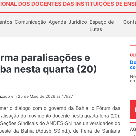
IONAL DOS DOCENTES DAS INSTITUIÇÕES DE ENS
entos
Comunicação
Agenda
Jurídico
Espaço de
Cont
Lutas
rma paralisações e
ÚL
AN
ba nesta quarta (20)
So
13
O 
co
dia
lizado em 25 de Maio de 2026 às 17h27
mar o diálogo com o governo da Bahia, o Fórum das
lisação do movimento docente nesta quarta-feira (20).
 Seções Sindicais do ANDES-SN nas universidades do
oeste da Bahia (Adusb SSind.), de Feira de Santana