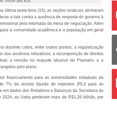
m: Fórum das ADs
 última sexta-feira (15), as seções sindicais alinharam
alecer a luta contra a ausência de resposta do governo à
 pressionar pela retomada da mesa de negociação. Além
r para a comunidade acadêmica e a população em geral
 docente cobra, entre outros pontos, a regularização
o dos anuênios retroativos; a recomposição de direitos
dual; a revisão no reajuste abusivo do Planserv; e a
rangidos pelo plano.
r financiamento para as universidades estaduais da
e 7% da receita líquida de impostos (RLI) para as
e em dados dos Relatórios e Balanços da Secretaria da
e 2024, as Ueba perderam mais de R$1,26 bilhão, por