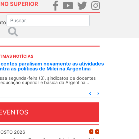
INO SUPERIOR
ato
TIMAS NOTÍCIAS
DES-SN convoca docentes para Dia de
lidariedade Internacionalista com Cuba em
 de agosto
ANDES-SN conclama suas seções sindicais e o
njunto da categoria docente a construírem, no
...
EVENTOS