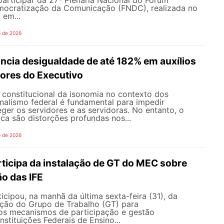
mocratização da Comunicação (FNDC), realizada no
 em...
o de 2026
ncia desigualdade de até 182% em auxílios
dores do Executivo
o constitucional da isonomia no contexto dos
onalismo federal é fundamental para impedir
teger os servidores e as servidoras. No entanto, o
ica são distorções profundas nos...
o de 2026
icipa da instalação de GT do MEC sobre
o das IFE
ipou, na manhã da última sexta-feira (31), da
ação do Grupo de Trabalho (GT) para
s mecanismos de participação e gestão
nstituições Federais de Ensino...