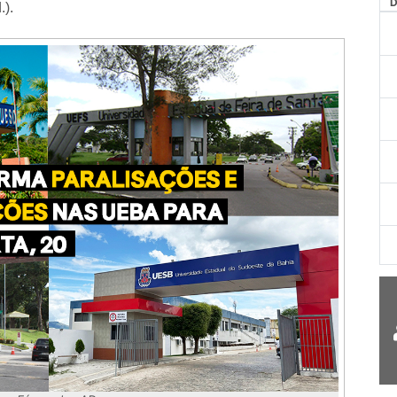
AG
.).