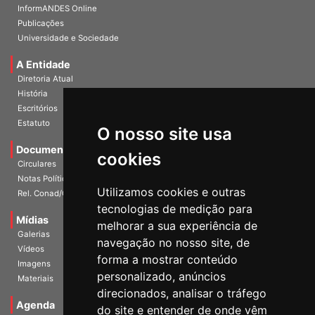
InformANDES Online
Publicações
Universidade e Sociedade
A Entidade
Diretoria Atual
História
Escritórios
Estatuto
O nosso site usa
Documentos
cookies
Circulares
Notas Políticas
Utilizamos cookies e outras
Rel. Conad/Congresso
tecnologias de medição para
Mídias
melhorar a sua experiência de
Galerias
navegação no nosso site, de
Vídeos
forma a mostrar conteúdo
Imagens
personalizado, anúncios
Materiais
direcionados, analisar o tráfego
Agenda
do site e entender de onde vêm