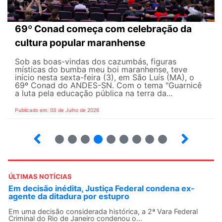
69º Conad começa com celebração da
cultura popular maranhense
Sob as boas-vindas dos cazumbás, figuras
místicas do bumba meu boi maranhense, teve
início nesta sexta-feira (3), em São Luís (MA), o
69º Conad do ANDES-SN. Com o tema "Guarnicê
a luta pela educação pública na terra da...
Publicado em: 03 de Julho de 2026
2
3
4
5
6
7
8
9
ÚLTIMAS NOTÍCIAS
Em decisão inédita, Justiça Federal condena ex-
agente da ditadura por estupro
Em uma decisão considerada histórica, a 2ª Vara Federal
Criminal do Rio de Janeiro condenou o...