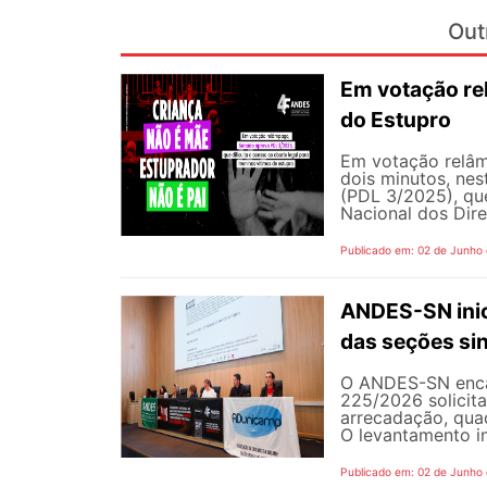
Out
Em votação re
do Estupro
Em votação relâm
dois minutos, nest
(PDL 3/2025), qu
Nacional dos Dire
Publicado em: 02 de Junho
ANDES-SN inic
das seções sin
O ANDES-SN encam
225/2026 solicit
arrecadação, quad
O levantamento in
Publicado em: 02 de Junho