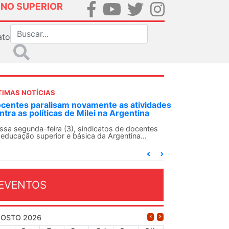
INO SUPERIOR
ato
TIMAS NOTÍCIAS
DES-SN convoca docentes para Dia de
lidariedade Internacionalista com Cuba em
 de agosto
ANDES-SN conclama suas seções sindicais e o
njunto da categoria docente a construírem, no
...
EVENTOS