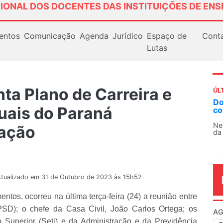
IONAL DOS DOCENTES DAS INSTITUIÇÕES DE ENS
entos
Comunicação
Agenda
Jurídico
Espaço de
Cont
Lutas
ta Plano de Carreira e
ÚL
AN
uais do Paraná
So
13
zação
O 
co
dia
tualizado em 31 de Outubro de 2023 às 15h52
tos, ocorreu na última terça-feira (24) a reunião entre
PSD); o chefe da Casa Civil, João Carlos Ortega; os
o Superior (Seti) e da Administração e da Previdência