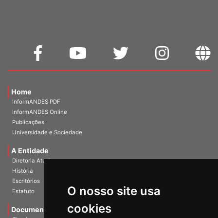
WEBMAIL
Home
InformANDES PDF
InformANDES Online
Publicações
Universidade e Sociedade
A Entidade
Diretoria Atual
História
O nosso site usa
Escritórios
Estatuto
cookies
Documentos