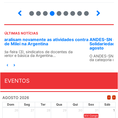
2
3
4
5
6
7
8
9
ÚLTIMAS NOTÍCIAS
ANDES-SN convoca docentes para Dia de
Solidariedade Internacionalista com Cuba em 13 de
agosto
O ANDES-SN conclama suas seções sindicais e o conjunto
da categoria docente a construírem, no dia...
EVENTOS
AGOSTO 2026
Dom
Seg
Ter
Qua
Qui
Sex
Sáb
26
27
28
29
30
31
1