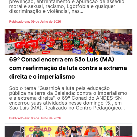
prevenção, enfrentamento e apuração de assédio
moral e sexual, racismo, Lgbtfobia e qualquer
discriminação e violência”, nas...
Publicado em: 09 de Julho de 2026
69º Conad encerra em São Luís (MA)
com reafirmação da luta contra a extrema
direita e o imperialismo
Sob o tema "Guarnicê a luta pela educação
pública na terra da Balaiada: contra o imperialismo
e a extrema direita", o 69º Conad do ANDES-SN
encerrou suas atividades nesse domingo (5), em
São Luís (MA). Realizado no Centro Pedagógico...
Publicado em: 06 de Julho de 2026