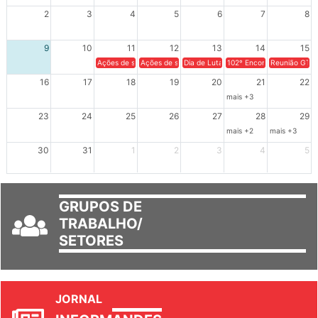
XIV Congresso Brasileiro 
2
3
4
5
6
7
8
9
10
11
12
13
14
15
Ações de solidariedade a Cuba no Rio Grande do Sul - 100 anos 
Ações de solidariedade a Cuba no Rio Grande do Su
Dia de Luta em Defesa de Cuba e da S
102º Encontro da Regional
Reunião GTPE
16
17
18
19
20
21
22
mais +3
23
24
25
26
27
28
29
mais +2
mais +3
30
31
1
2
3
4
5
GRUPOS DE
TRABALHO/
SETORES
JORNAL