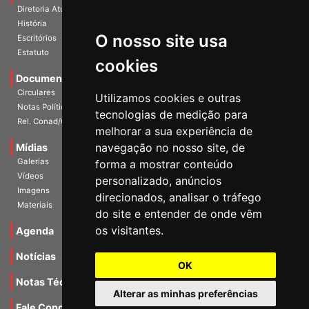
Diretoria Atual
História
O nosso site usa
Escritórios
Estatuto
cookies
Documentos
Circulares
Utilizamos cookies e outras
Notas Políticas
tecnologias de medição para
Rel. Conad/Congresso
melhorar a sua experiência de
navegação no nosso site, de
Mídias
Galerias
forma a mostrar conteúdo
Vídeos
personalizado, anúncios
Imagens
direcionados, analisar o tráfego
Materiais
do site e entender de onde vêm
os visitantes.
Agenda
Notícias
OK
Notas Técnicas
Alterar as minhas preferências
Fale Conocsco