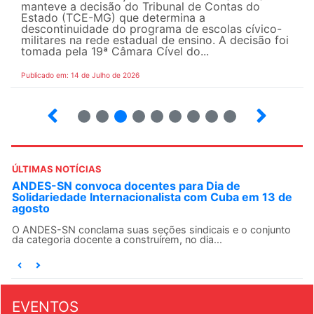
manteve a decisão do Tribunal de Contas do
Estado (TCE-MG) que determina a
descontinuidade do programa de escolas cívico-
militares na rede estadual de ensino. A decisão foi
tomada pela 19ª Câmara Cível do...
Publicado em: 14 de Julho de 2026
2
3
4
5
6
7
8
9
ÚLTIMAS NOTÍCIAS
ANDES-SN convoca docentes para Dia de
Solidariedade Internacionalista com Cuba em 13 de
agosto
O ANDES-SN conclama suas seções sindicais e o conjunto
da categoria docente a construírem, no dia...
EVENTOS