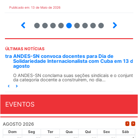
Publicado em: 13 de Maio de 2026
6
7
8
9
10
12
13
14
ÚLTIMAS NOTÍCIAS
ANDES-SN convoca docentes para Dia de
Solidariedade Internacionalista com Cuba em 13 de
agosto
O ANDES-SN conclama suas seções sindicais e o conjunto
da categoria docente a construírem, no dia...
EVENTOS
AGOSTO 2026
Dom
Seg
Ter
Qua
Qui
Sex
Sáb