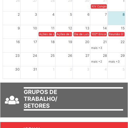
26
27
28
29
30
31
1
XIV Congresso Brasileiro 
2
3
4
5
6
7
8
9
10
11
12
13
14
15
Ações de solidariedade a Cuba no Rio Grande do Sul - 100 anos 
Ações de solidariedade a Cuba no Rio Grande do Su
Dia de Luta em Defesa de Cuba e da S
102º Encontro da Regional
Reunião GTPE
16
17
18
19
20
21
22
mais +3
23
24
25
26
27
28
29
mais +2
mais +3
30
31
1
2
3
4
5
GRUPOS DE
TRABALHO/
SETORES