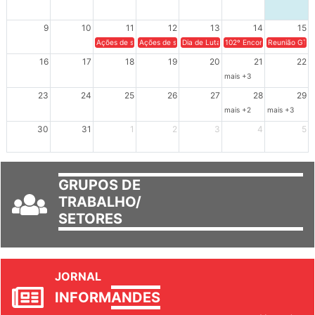
2
3
4
5
6
7
8
9
10
11
12
13
14
15
Ações de solidariedade a Cuba no Rio Grande do Sul - 100 anos 
Ações de solidariedade a Cuba no Rio Grande do Su
Dia de Luta em Defesa de Cuba e da S
102º Encontro da Regional
Reunião GTPE
16
17
18
19
20
21
22
mais +3
23
24
25
26
27
28
29
mais +2
mais +3
30
31
1
2
3
4
5
GRUPOS DE
TRABALHO/
SETORES
JORNAL
INFORM
ANDES