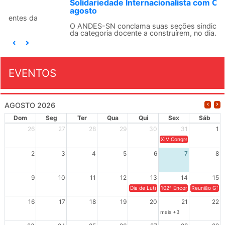
Solidariedade Internacionalista com Cuba em 13 de
agosto
O ANDES-SN conclama suas seções sindicais e o conjunto
da categoria docente a construírem, no dia...
EVENTOS
AGOSTO 2026
Dom
Seg
Ter
Qua
Qui
Sex
Sáb
26
27
28
29
30
31
1
XIV Congresso Brasileiro 
2
3
4
5
6
7
8
9
10
11
12
13
14
15
Dia de Luta em Defesa de Cuba e da S
102º Encontro da Regional
Reunião GTPE
16
17
18
19
20
21
22
mais +3