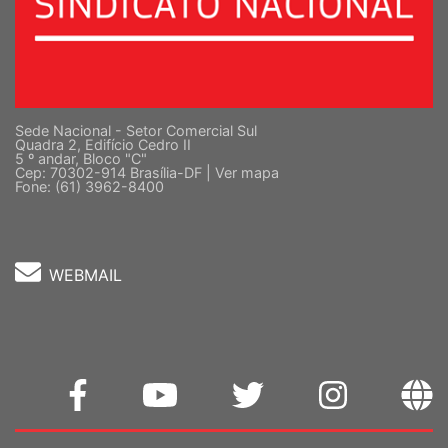
Sede Nacional - Setor Comercial Sul
Quadra 2, Edifício Cedro II
5 º andar, Bloco "C"
Cep: 70302-914 Brasília-DF |
Ver mapa
Fone: (61) 3962-8400
WEBMAIL