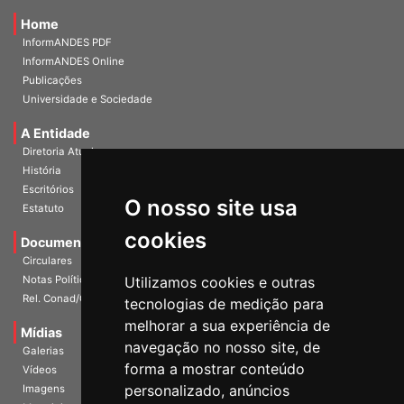
Home
InformANDES PDF
InformANDES Online
Publicações
Universidade e Sociedade
A Entidade
Diretoria Atual
História
O nosso site usa
Escritórios
Estatuto
cookies
Documentos
Circulares
Utilizamos cookies e outras
Notas Políticas
tecnologias de medição para
Rel. Conad/Congresso
melhorar a sua experiência de
navegação no nosso site, de
Mídias
Galerias
forma a mostrar conteúdo
Vídeos
personalizado, anúncios
Imagens