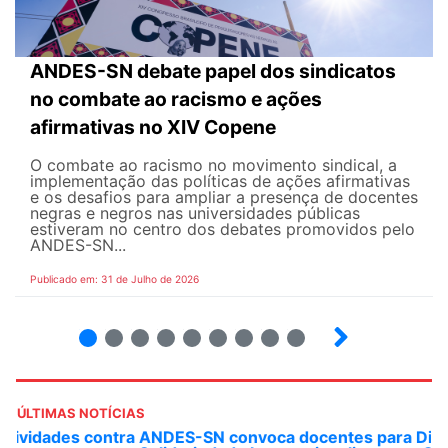
ANDES-SN debate papel dos sindicatos
no combate ao racismo e ações
afirmativas no XIV Copene
O combate ao racismo no movimento sindical, a
implementação das políticas de ações afirmativas
e os desafios para ampliar a presença de docentes
negras e negros nas universidades públicas
estiveram no centro dos debates promovidos pelo
ANDES-SN...
Publicado em: 31 de Julho de 2026
2
3
4
5
6
7
8
9
ÚLTIMAS NOTÍCIAS
ANDES-SN convoca docentes para Dia de