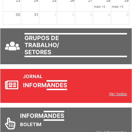
23
24
25
26
27
28
29
mais +2
mais +3
30
31
1
2
3
4
5
GRUPOS DE
TRABALHO/
SETORES
JORNAL
INFORM
ANDES
Ver todos
INFORM
ANDES
BOLETIM