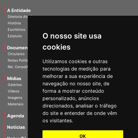
Universidade e Sociedade
A Entidade
Diretoria Atual
História
O nosso site usa
Escritórios
Estatuto
cookies
Documentos
Circulares
Utilizamos cookies e outras
Notas Políticas
tecnologias de medição para
Rel. Conad/Congresso
melhorar a sua experiência de
navegação no nosso site, de
Mídias
Galerias
forma a mostrar conteúdo
Vídeos
personalizado, anúncios
Imagens
direcionados, analisar o tráfego
Materiais
do site e entender de onde vêm
os visitantes.
Agenda
Notícias
OK