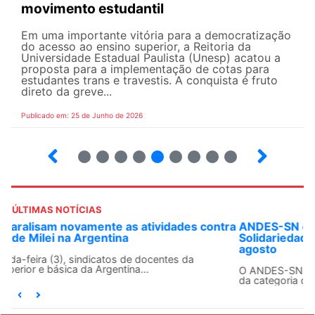
movimento estudantil
Em uma importante vitória para a democratização
do acesso ao ensino superior, a Reitoria da
Universidade Estadual Paulista (Unesp) acatou a
proposta para a implementação de cotas para
estudantes trans e travestis. A conquista é fruto
direto da greve...
Publicado em: 25 de Junho de 2026
2
3
4
5
6
7
8
9
ÚLTIMAS NOTÍCIAS
ANDES-SN convoca docentes para Dia de
Solidariedade Internacionalista com Cuba em 13 de
agosto
O ANDES-SN conclama suas seções sindicais e o conjunto
da categoria docente a construírem, no dia...