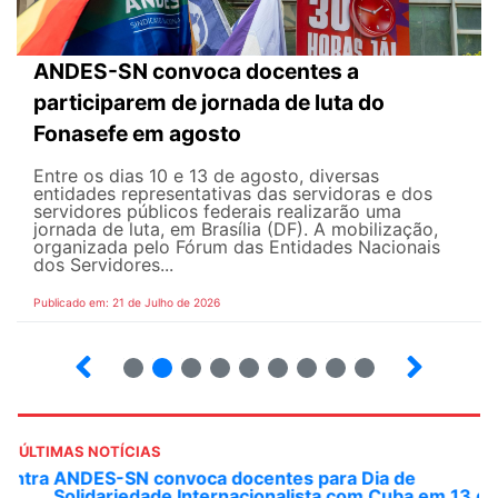
ANDES-SN convoca docentes a
participarem de jornada de luta do
Fonasefe em agosto
Entre os dias 10 e 13 de agosto, diversas
entidades representativas das servidoras e dos
servidores públicos federais realizarão uma
jornada de luta, em Brasília (DF). A mobilização,
organizada pelo Fórum das Entidades Nacionais
dos Servidores...
Publicado em: 21 de Julho de 2026
2
3
4
5
6
7
8
9
ÚLTIMAS NOTÍCIAS
ANDES-SN convoca docentes para Dia de
Solidariedade Internacionalista com Cuba em 13 de