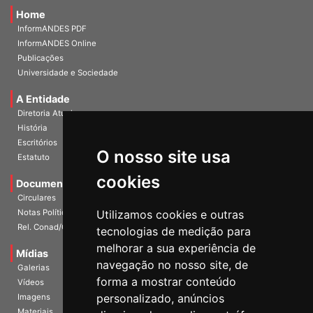
Home
InformANDES PDF
InformANDES Online
Publicações
Universidade e Sociedade
A Entidade
Diretoria Atual
História
O nosso site usa
Escritórios
Estatuto
cookies
Documentos
Circulares
Utilizamos cookies e outras
Notas Políticas
tecnologias de medição para
Rel. Conad/Congresso
melhorar a sua experiência de
navegação no nosso site, de
Mídias
Galerias
forma a mostrar conteúdo
Vídeos
personalizado, anúncios
Imagens