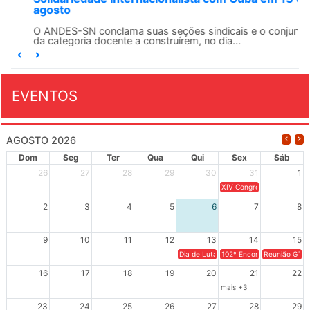
agosto
O ANDES-SN conclama suas seções sindicais e o conjunto
da categoria docente a construírem, no dia...
EVENTOS
AGOSTO 2026
Dom
Seg
Ter
Qua
Qui
Sex
Sáb
26
27
28
29
30
31
1
XIV Congresso Brasileiro 
2
3
4
5
6
7
8
9
10
11
12
13
14
15
Dia de Luta em Defesa de Cuba e da S
102º Encontro da Regional
Reunião GTPE
16
17
18
19
20
21
22
mais +3