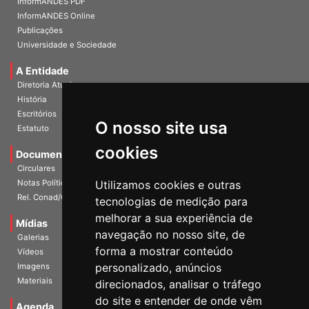
InformANDES PDF
InformANDES Online
Publicações
Universidade e Sociedade
A Entidade
Diretoria Atual
História
O nosso site usa
Escritórios
Estatuto
cookies
Documentos
Circulares
Utilizamos cookies e outras
Notas Políticas
tecnologias de medição para
Rel. Conad/Congresso
melhorar a sua experiência de
navegação no nosso site, de
Mídias
Galerias
forma a mostrar conteúdo
Vídeos
personalizado, anúncios
Imagens
direcionados, analisar o tráfego
Materiais
do site e entender de onde vêm