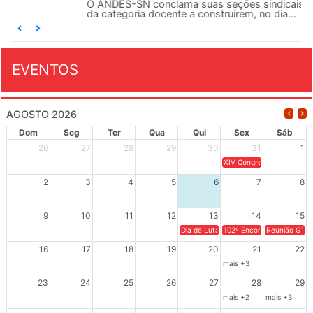
O ANDES-SN conclama suas seções sindicais e o conjunto
da categoria docente a construírem, no dia...
EVENTOS
AGOSTO 2026
Dom
Seg
Ter
Qua
Qui
Sex
Sáb
26
27
28
29
30
31
1
XIV Congresso Brasileiro 
2
3
4
5
6
7
8
9
10
11
12
13
14
15
Dia de Luta em Defesa de Cuba e da S
102º Encontro da Regional
Reunião GTPE
16
17
18
19
20
21
22
mais +3
23
24
25
26
27
28
29
mais +2
mais +3