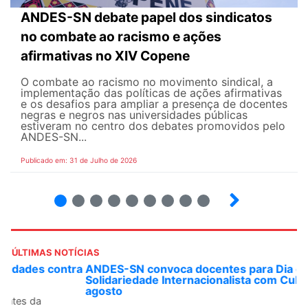
ANDES-SN debate papel dos sindicatos
no combate ao racismo e ações
afirmativas no XIV Copene
O combate ao racismo no movimento sindical, a
implementação das políticas de ações afirmativas
e os desafios para ampliar a presença de docentes
negras e negros nas universidades públicas
estiveram no centro dos debates promovidos pelo
ANDES-SN...
Publicado em: 31 de Julho de 2026
2
3
4
5
6
7
8
9
ÚLTIMAS NOTÍCIAS
ANDES-SN convoca docentes para Dia de
Solidariedade Internacionalista com Cuba em 13 de
agosto