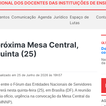
IONAL DOS DOCENTES DAS INSTITUIÇÕES DE ENS
entos
Comunicação
Agenda
Jurídico
Espaço de
Cont
Lutas
próxima Mesa Central,
ÚL
Do
uinta (25)
co
Ne
da
ualizado em 25 de Junho de 2026 às 19h57
 entre o Fórum das Entidades Nacionais de Servidores
rá nesta quinta-feira (25), em Brasília (DF). A reunião
via ofício, urgência na convocação da Mesa Central da
AG
(MNNP).