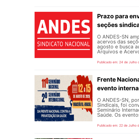
Prazo para en
seções sindica
O ANDES-SN ampli
acervos das seçõe
agosto e busca a
Arquivos e Acervo
Publicado em: 24 de Julho 
Frente Naciona
evento intern
O ANDES-SN, por 
Sindicais, foi co
Seminário Interna
Saúde. Os eventos
Publicado em: 22 de Julho 