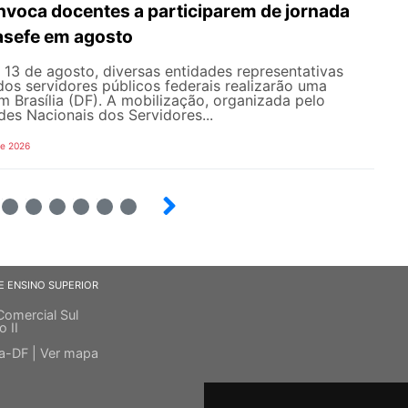
oca docentes a participarem de jornada
nasefe em agosto
e 13 de agosto, diversas entidades representativas
dos servidores públicos federais realizarão uma
em Brasília (DF). A mobilização, organizada pelo
es Nacionais dos Servidores...
de 2026
4
5
6
7
8
9
E ENSINO SUPERIOR
Comercial Sul
o II
ia-DF |
Ver mapa