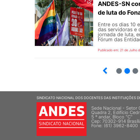
ANDES-SN conv
de luta do Fo
Entre os dias 10 
das servidoras e 
jornada de luta, 
Fórum das Entidad
Publicado em: 21 de Julho 
2
3
SINDICATO NACIONAL DOS DOCENTES DAS INSTITUIÇÕES D
Sede Nacional - Setor 
Quadra 2, Edifício Cedr
5 º andar, Bloco "C"
Cep: 70302-914 Brasíl
Fone: (61) 3962-8400