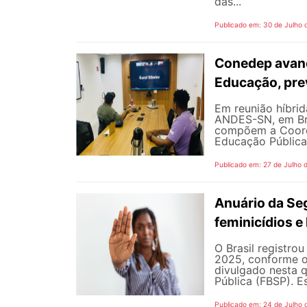
das...
Publicado em: 30 de Julho 
Conedep avanç
Educação, pre
Em reunião híbrida
ANDES-SN, em Bra
compõem a Coord
Educação Pública
Publicado em: 27 de Julho 
Anuário da Se
feminicídios e 
O Brasil registro
2025, conforme o 
divulgado nesta q
Pública (FBSP). E
Publicado em: 24 de Julho 