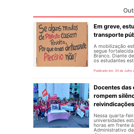
Out
Em greve, est
transporte púb
A mobilização est
segue fortalecida
Branco. Diante d
os estudantes est
Publicado em: 30 de Julho 
Docentes das e
rompem silênc
reivindicaçõe
Nessa quarta-fei
universidades est
horas em frente 
Administrativo da