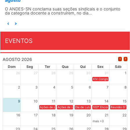
agosto
O ANDES-SN conclama suas seções sindicais e o conjunto
da categoria docente a construírem, no dia...
EVENTOS
AGOSTO 2026
Dom
Seg
Ter
Qua
Qui
Sex
Sáb
26
27
28
29
30
31
1
XIV Congresso Brasileiro 
2
3
4
5
6
7
8
9
10
11
12
13
14
15
Ações de solidariedade a Cuba no Rio Grande do Sul - 100 anos 
Ações de solidariedade a Cuba no Rio Grande do Su
Dia de Luta em Defesa de Cuba e da S
102º Encontro da Regional
Reunião GTPE
16
17
18
19
20
21
22
mais +3
23
24
25
26
27
28
29