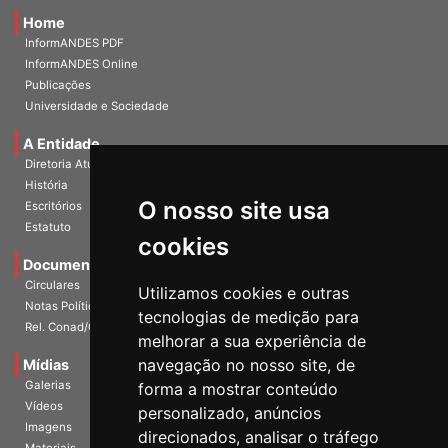
Home
InformANDES PDF
InformANDES Online
Publicações
Universidade e Sociedade
A Entidade
Diretoria Atual
História
O nosso site usa
Escritórios
Estatuto
cookies
Documentos
Circulares
Utilizamos cookies e outras
Notas Políticas
tecnologias de medição para
Rel. Conad/Congresso
melhorar a sua experiência de
navegação no nosso site, de
Mídias
Galerias
forma a mostrar conteúdo
Vídeos
personalizado, anúncios
Imagens
direcionados, analisar o tráfego
Materiais