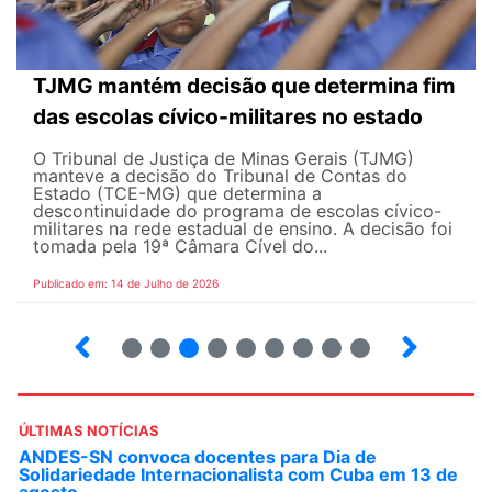
TJMG mantém decisão que determina fim
das escolas cívico-militares no estado
O Tribunal de Justiça de Minas Gerais (TJMG)
manteve a decisão do Tribunal de Contas do
Estado (TCE-MG) que determina a
descontinuidade do programa de escolas cívico-
militares na rede estadual de ensino. A decisão foi
tomada pela 19ª Câmara Cível do...
Publicado em: 14 de Julho de 2026
2
3
4
5
6
7
8
9
ÚLTIMAS NOTÍCIAS
ANDES-SN convoca docentes para Dia de
Solidariedade Internacionalista com Cuba em 13 de