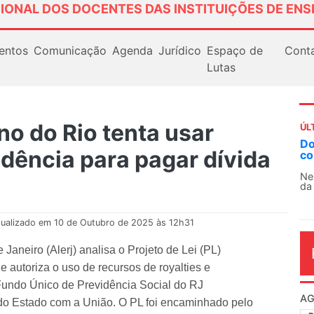
IONAL DOS DOCENTES DAS INSTITUIÇÕES DE ENS
entos
Comunicação
Agenda
Jurídico
Espaço de
Cont
Lutas
o do Rio tenta usar
ÚL
Docentes paralisam novamente as atividades
AN
dência para pagar dívida
contra as políticas de Milei na Argentina
So
13
Nessa segunda-feira (3), sindicatos de docentes
da educação superior e básica da Argentina...
O 
co
dia
tualizado em 10 de Outubro de 2025 às 12h31
Janeiro (Alerj) analisa o Projeto de Lei (PL)
 autoriza o uso de recursos de royalties e
 Fundo Único de Previdência Social do RJ
AG
 do Estado com a União. O PL foi encaminhado pelo