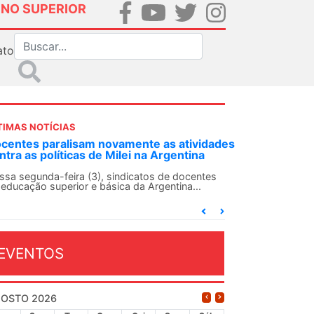
INO SUPERIOR
ato
TIMAS NOTÍCIAS
DES-SN convoca docentes para Dia de
lidariedade Internacionalista com Cuba em
 de agosto
ANDES-SN conclama suas seções sindicais e o
njunto da categoria docente a construírem, no
...
EVENTOS
OSTO 2026