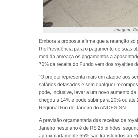
Imagem: Go
Embora a proposta afirme que a retenção só p
RioPrevidência para o pagamento de suas obr
medida ameaça os pagamentos a aposentados 
70% da receita do Fundo vem dos royalties do
“O projeto representa mais um ataque aos se
salários defasados e sem qualquer recomposi
pode, inclusive, levar a um novo aumento da a
chegou a 14% e pode subir para 20% ou até 2
Regional Rio de Janeiro do ANDES-SN.
A previsão orçamentária das receitas de royal
Janeiro neste ano é de R$ 25 bilhões, segund
aproximadamente 65% são transferidos ao R