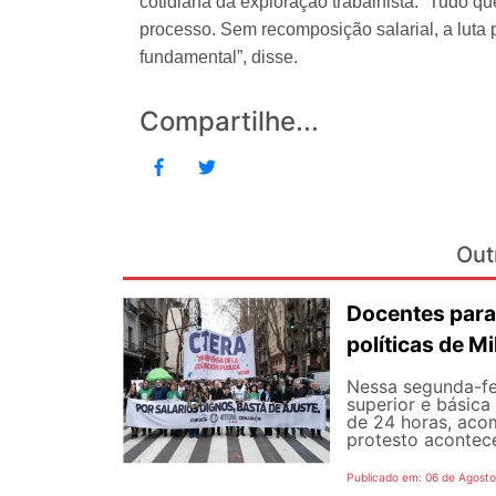
cotidiana da exploração trabalhista. “Tudo q
processo. Sem recomposição salarial, a luta 
fundamental”, disse.
Compartilhe...
Out
Docentes para
políticas de Mi
Nessa segunda-fe
superior e básica
de 24 horas, aco
protesto aconteceu
Publicado em: 06 de Agost