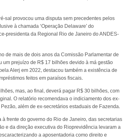
pré-sal provocou uma disputa sem precedentes pelos
nclusive à chamada ‘Operação Delaware’ do
ice-presidenta da Regional Rio de Janeiro do ANDES-
lho de mais de dois anos da Comissão Parlamentar de
ou um prejuízo de R$ 17 bilhões devido à má gestão
do pela Alerj em 2022, destacou também a existência de
mpréstimos feitos em paraísos fiscais.
lhões, mas, ao final, deverá pagar R$ 30 bilhões, com
iginal. O relatório recomendava o indiciamento dos ex-
 Pezão, além de ex-secretários estaduais de Fazenda.
a à frente do governo do Rio de Janeiro, das secretarias
o e da direção executiva do Rioprevidência levaram a
descaracterizando a aposentadoria como direito e