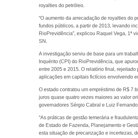
royalties do petróleo.
“O aumento da arrecadação de royalties do 
fundos públicos, a partir de 2013, levando i
RioPrevidência”, explicou Raquel Vega, 1ª v
SN.
A investigação serviu de base para um traba
Inquérito (CPI) do RioPrevidência, que apur
entre 2005 e 2015. O relatório final, rejeita
aplicações em capitais fictícios envolvendo e
O estado contratou um empréstimo de R$ 7 bi
juros quase quatro vezes maiores ao valor or
governadores Sérgio Cabral e Luiz Fernando
“As práticas de gestão temerária e fraudulent
de Estado de Fazenda, Planejamento e Gestã
esta situação de precarização e incertezas, 