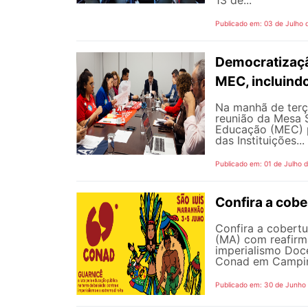
Publicado em: 03 de Julho 
Democratizaçã
MEC, incluind
Na manhã de terç
reunião da Mesa 
Educação (MEC) p
das Instituições...
Publicado em: 01 de Julho 
Confira a cob
Confira a cobert
(MA) com reafirma
imperialismo Doc
Conad em Campinas
Publicado em: 30 de Junho