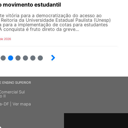
o movimento estudantil
e vitória para a democratização do acesso ao
a Reitoria da Universidade Estadual Paulista (Unesp)
a para a implementação de cotas para estudantes
 A conquista é fruto direto da greve...
 de 2026
4
5
6
7
8
9
E ENSINO SUPERIOR
Comercial Sul
o II
ia-DF |
Ver mapa