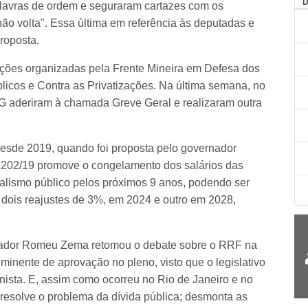
alavras de ordem e seguraram cartazes com os
não volta". Essa última em referência às deputadas e
proposta.
ções organizadas pela Frente Mineira em Defesa dos
licos e Contra as Privatizações. Na última semana, no
G aderiram à chamada Greve Geral e realizaram outra
esde 2019, quando foi proposta pelo governador
.202/19 promove o congelamento dos salários das
nalismo público pelos próximos 9 anos, podendo ser
 dois reajustes de 3%, em 2024 e outro em 2028,
nador Romeu Zema retomou o debate sobre o RRF na
minente de aprovação no pleno, visto que o legislativo
nista. E, assim como ocorreu no Rio de Janeiro e no
esolve o problema da dívida pública; desmonta as