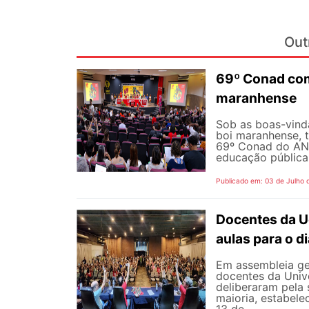
Out
69º Conad com
maranhense
Sob as boas-vind
boi maranhense, t
69º Conad do AND
educação pública 
Publicado em: 03 de Julho 
Docentes da U
aulas para o di
Em assembleia gera
docentes da Univ
deliberaram pela
maioria, estabele
13 de...