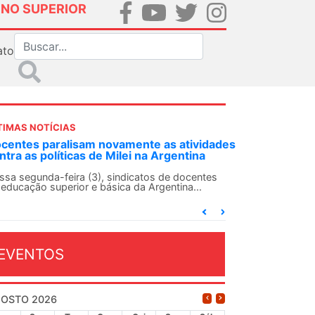
INO SUPERIOR
ato
TIMAS NOTÍCIAS
dades
ANDES-SN convoca docentes para Dia de
Solidariedade Internacionalista com Cuba em
13 de agosto
es
O ANDES-SN conclama suas seções sindicais e o
conjunto da categoria docente a construírem, no
dia...
EVENTOS
OSTO 2026