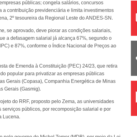
 empresas públicas; congela salários, concursos
 a contribuição previdenciária e limita investimentos
cena, 2º tesoureira da Regional Leste do ANDES-SN.
me, se aprovado, deve piorar as condições salariais,
ue a defasagem salarial já alcança 67%, segundo o
NPC) e 87%, conforme o Índice Nacional de Preços ao
sta de Emenda à Constituição (PEC) 24/23, que retira
do popular para privatizar as empresas públicas
as Gerais (Copasa), Companhia Energética de Minas
s Gerais (Gasmig).
rojeto do RRF, proposto pelo Zema, as universidades
serviços públicos, por recomposição salarial e por
a Lucena.
do pelo governo de Michel Temer (MDB), por meio da Lei