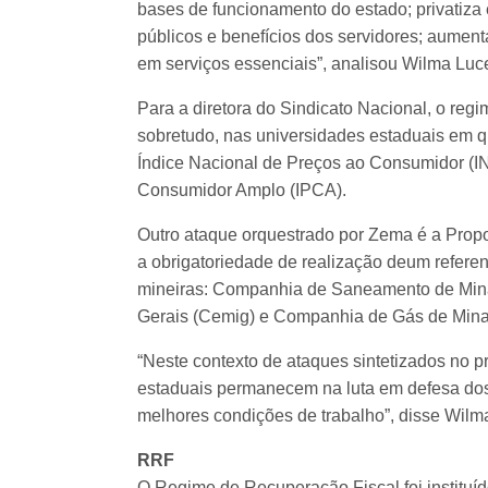
bases de funcionamento do estado; privatiza
públicos e benefícios dos servidores; aumenta
em serviços essenciais”, analisou Wilma Lu
Para a diretora do Sindicato Nacional, o regi
sobretudo, nas universidades estaduais em q
Índice Nacional de Preços ao Consumidor (I
Consumidor Amplo (IPCA).
Outro ataque orquestrado por Zema é a Propo
a obrigatoriedade de realização deum referen
mineiras: Companhia de Saneamento de Min
Gerais (Cemig) e Companhia de Gás de Mina
“Neste contexto de ataques sintetizados no p
estaduais permanecem na luta em defesa dos 
melhores condições de trabalho”, disse Wilm
RRF
O Regime de Recuperação Fiscal foi instituí