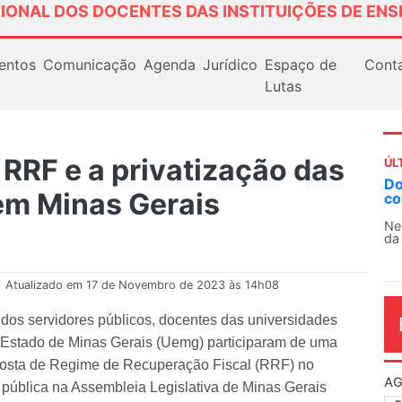
IONAL DOS DOCENTES DAS INSTITUIÇÕES DE ENS
entos
Comunicação
Agenda
Jurídico
Espaço de
Cont
Lutas
RRF e a privatização das
ÚL
Docentes paralisam novamente as ativi
m em Minas Gerais
contra as políticas de Milei na Argentina
Nessa segunda-feira (3), sindicatos de docent
da educação superior e básica da Argentina...
.
Atualizado em 17 de Novembro de 2023 às 14h08
dos servidores públicos, docentes das universidades
 Estado de Minas Gerais (Uemg) participaram de uma
roposta de Regime de Recuperação Fiscal (RRF) no
AG
 pública na Assembleia Legislativa de Minas Gerais