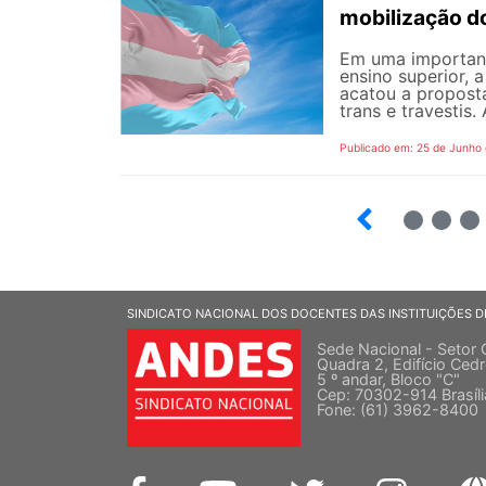
mobilização d
Em uma important
ensino superior, 
acatou a propost
trans e travestis.
Publicado em: 25 de Junho
2
3
SINDICATO NACIONAL DOS DOCENTES DAS INSTITUIÇÕES D
Sede Nacional - Setor 
Quadra 2, Edifício Cedr
5 º andar, Bloco "C"
Cep: 70302-914 Brasíl
Fone: (61) 3962-8400