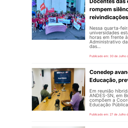
Docentes das e
rompem silênc
reivindicaçõe
Nessa quarta-fei
universidades est
horas em frente 
Administrativo da
das...
Publicado em: 30 de Julho 
Conedep avanç
Educação, pre
Em reunião híbrida
ANDES-SN, em Bra
compõem a Coord
Educação Pública
Publicado em: 27 de Julho 