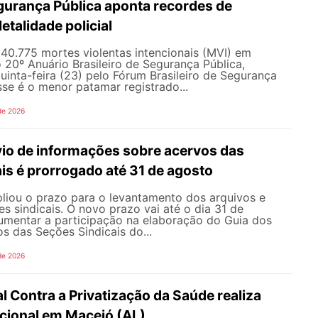
gurança Pública aponta recordes de
letalidade policial
u 40.775 mortes violentas intencionais (MVI) em
20º Anuário Brasileiro de Segurança Pública,
uinta-feira (23) pelo Fórum Brasileiro de Segurança
sse é o menor patamar registrado...
de 2026
vio de informações sobre acervos das
is é prorrogado até 31 de agosto
ou o prazo para o levantamento dos arquivos e
s sindicais. O novo prazo vai até o dia 31 de
umentar a participação na elaboração do Guia dos
s das Seções Sindicais do...
de 2026
l Contra a Privatização da Saúde realiza
acional em Maceió (AL)