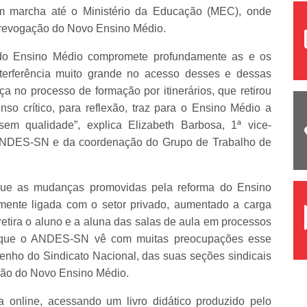
m marcha até o Ministério da Educação (MEC), onde
ta revogação do Novo Ensino Médio.
 do Ensino Médio compromete profundamente as e os
terferência muito grande no acesso desses e dessas
a no processo de formação por itinerários, que retirou
so crítico, para reflexão, traz para o Ensino Médio a
sem qualidade”, explica Elizabeth Barbosa, 1ª vice-
 ANDES-SN e da coordenação do Grupo de Trabalho de
 que as mudanças promovidas pela reforma do Ensino
mente ligada com o setor privado, aumentado a carga
etira o aluno e a aluna das salas de aula em processos
ta que o ANDES-SN vê com muitas preocupações esse
enho do Sindicato Nacional, das suas seções sindicais
ação do Novo Ensino Médio.
a online, acessando um livro didático produzido pelo