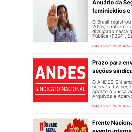
Anuário da Se
feminicídios e 
O Brasil registro
2025, conforme o 
divulgado nesta q
Pública (FBSP). E
Publicado em: 24 de Julho 
Prazo para en
seções sindica
O ANDES-SN ampli
acervos das seçõe
agosto e busca a
Arquivos e Acervo
Publicado em: 24 de Julho 
Frente Naciona
evento intern