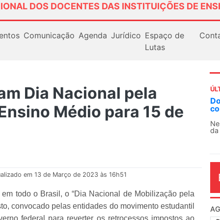
IONAL DOS DOCENTES DAS INSTITUIÇÕES DE ENS
entos
Comunicação
Agenda
Jurídico
Espaço de
Cont
Lutas
m Dia Nacional pela
ÚL
AN
Ensino Médio para 15 de
So
13
O 
co
dia
alizado em 13 de Março de 2023 às 16h51
, em todo o Brasil, o “Dia Nacional de Mobilização pela
o, convocado pelas entidades do movimento estudantil
verno federal para reverter os retrocessos impostos ao