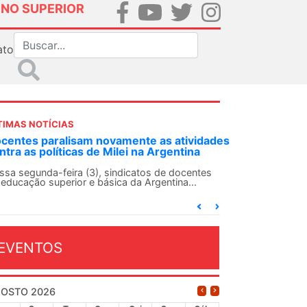
INO SUPERIOR
ato
TIMAS NOTÍCIAS
DES-SN convoca docentes para Dia de
lidariedade Internacionalista com Cuba em
 de agosto
ANDES-SN conclama suas seções sindicais e o
njunto da categoria docente a construírem, no
...
EVENTOS