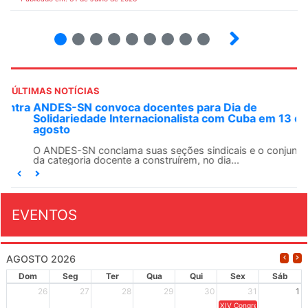
2
3
4
5
6
7
8
9
ÚLTIMAS NOTÍCIAS
ANDES-SN convoca docentes para Dia de
Solidariedade Internacionalista com Cuba em 13 de
agosto
O ANDES-SN conclama suas seções sindicais e o conjunto
da categoria docente a construírem, no dia...
EVENTOS
AGOSTO 2026
Dom
Seg
Ter
Qua
Qui
Sex
Sáb
26
27
28
29
30
31
1