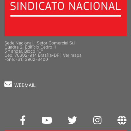
Sede Nacional - Setor Comercial Sul
Quadra 2, Edifício Cedro II
5 º andar, Bloco "C"
Cep: 70302-914 Brasília-DF |
Ver mapa
Fone: (61) 3962-8400
WEBMAIL