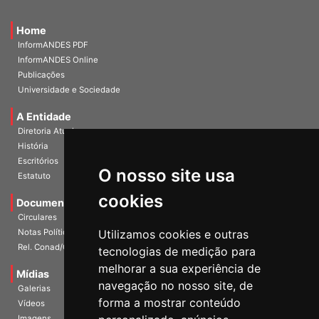
Home
InformANDES PDF
InformANDES Online
Publicações
Universidade e Sociedade
A Entidade
Diretoria Atual
História
O nosso site usa
Escritórios
Estatuto
cookies
Documentos
Circulares
Utilizamos cookies e outras
Notas Políticas
tecnologias de medição para
Rel. Conad/Congresso
melhorar a sua experiência de
navegação no nosso site, de
Mídias
Galerias
forma a mostrar conteúdo
Vídeos