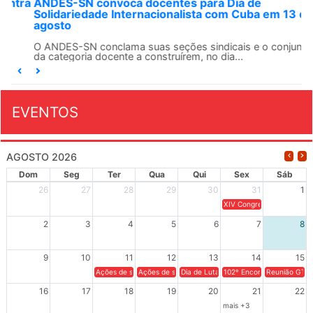
ANDES-SN convoca docentes para Dia de
Solidariedade Internacionalista com Cuba em 13 de
agosto
O ANDES-SN conclama suas seções sindicais e o conjunto
da categoria docente a construírem, no dia...
EVENTOS
AGOSTO 2026
Dom
Seg
Ter
Qua
Qui
Sex
Sáb
26
27
28
29
30
31
1
XIV Congresso Brasileiro 
2
3
4
5
6
7
8
9
10
11
12
13
14
15
Ações de solidariedade a Cuba no Rio Grande do Sul - 100 anos 
Ações de solidariedade a Cuba no Rio Grande do Su
Dia de Luta em Defesa de Cuba e da S
102º Encontro da Regional
Reunião GTPE
16
17
18
19
20
21
22