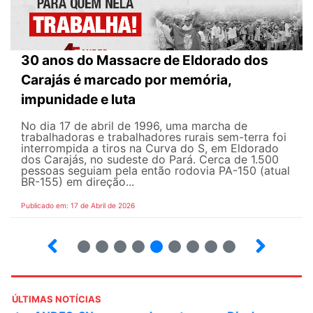
30 anos do Massacre de Eldorado dos
Carajás é marcado por memória,
impunidade e luta
No dia 17 de abril de 1996, uma marcha de
trabalhadoras e trabalhadores rurais sem-terra foi
interrompida a tiros na Curva do S, em Eldorado
dos Carajás, no sudeste do Pará. Cerca de 1.500
pessoas seguiam pela então rodovia PA-150 (atual
BR-155) em direção...
Publicado em: 17 de Abril de 2026
9
10
12
13
14
15
16
17
ÚLTIMAS NOTÍCIAS