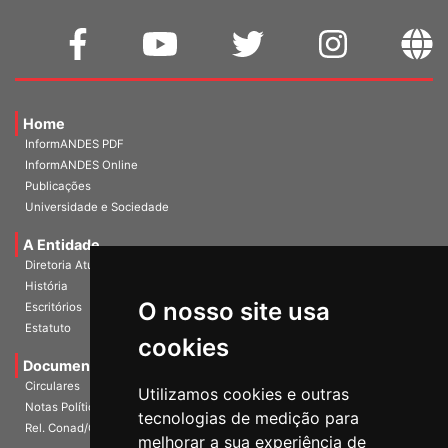
Home
InformANDES PDF
InformANDES Online
Publicações
Universidade e Sociedade
A Entidade
Diretoria Atual
História
O nosso site usa
Escritórios
Estatuto
cookies
Documentos
Circulares
Utilizamos cookies e outras
Notas Políticas
tecnologias de medição para
Rel. Conad/Congresso
melhorar a sua experiência de