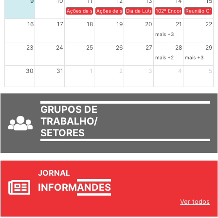
9
10
11
12
13
14
15
Ações de solidariedade a Cuba no Rio Grande do Sul - 100 anos 
Ações de solidariedade a Cuba no Rio Grande do Su
Dia de Luta em Defesa de Cuba e da S
102º Encontro da Regional
Reunião GTPE
16
17
18
19
20
21
22
mais +3
23
24
25
26
27
28
29
mais +2
mais +3
30
31
1
2
3
4
5
GRUPOS DE
TRABALHO/
SETORES
JORNAL
INFORM
ANDES
Ver todos