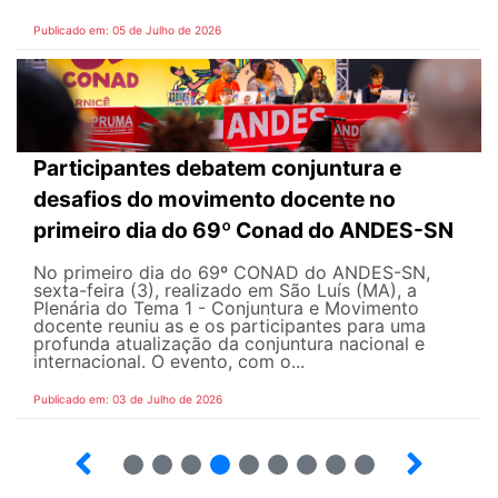
Publicado em: 05 de Julho de 2026
Participantes debatem conjuntura e
desafios do movimento docente no
primeiro dia do 69º Conad do ANDES-SN
No primeiro dia do 69º CONAD do ANDES-SN,
sexta-feira (3), realizado em São Luís (MA), a
Plenária do Tema 1 - Conjuntura e Movimento
docente reuniu as e os participantes para uma
profunda atualização da conjuntura nacional e
internacional. O evento, com o...
Publicado em: 03 de Julho de 2026
2
3
4
5
6
7
8
9