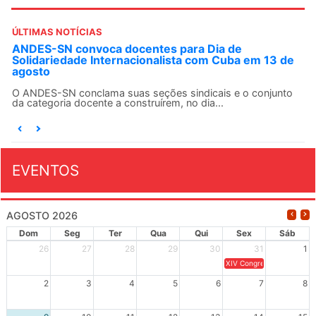
ÚLTIMAS NOTÍCIAS
ANDES-SN convoca docentes para Dia de
Solidariedade Internacionalista com Cuba em 13 de
agosto
O ANDES-SN conclama suas seções sindicais e o conjunto
da categoria docente a construírem, no dia...
EVENTOS
AGOSTO 2026
Dom
Seg
Ter
Qua
Qui
Sex
Sáb
26
27
28
29
30
31
1
XIV Congresso Brasileiro 
2
3
4
5
6
7
8