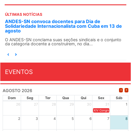
ÚLTIMAS NOTÍCIAS
ANDES-SN convoca docentes para Dia de
Solidariedade Internacionalista com Cuba em 13 de
agosto
O ANDES-SN conclama suas seções sindicais e o conjunto
da categoria docente a construírem, no dia...
EVENTOS
AGOSTO 2026
Dom
Seg
Ter
Qua
Qui
Sex
Sáb
26
27
28
29
30
31
1
XIV Congresso Brasileiro 
2
3
4
5
6
7
8