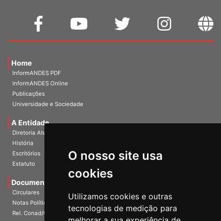
Home
InformANDES PDF
InformANDES Online
Publicações
Universidade e Sociedade
A Entidade
Diretoria Atual
História
O nosso site usa
Escritórios
Estatuto
cookies
Documentos
Circulares
Utilizamos cookies e outras
Notas Políticas
tecnologias de medição para
Rel. Conad/Congresso
melhorar a sua experiência de