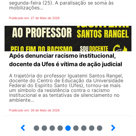
segunda-feira (25). A paralisação se soma às
mobilizações...
Publicado em: 27 de Maio de 2026
Após denunciar racismo institucional,
docente da Ufes é vítima de ação judicial
A trajetória do professor Iguatemi Santos Rangel,
docente do Centro de Educação da Universidade
Federal do Espírito Santo (Ufes), tornou-se mais
um símbolo da resistência contra o racismo
institucional e as tentativas de silenciamento no
ambiente...
Publicado em: 26 de Maio de 2026
4
5
6
7
8
9
10
12