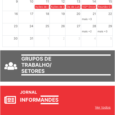
9
10
11
12
13
14
15
Ações de solidariedade a Cuba no Rio Grande do Sul - 100 anos 
Ações de solidariedade a Cuba no Rio Grande do Su
Dia de Luta em Defesa de Cuba e da S
102º Encontro da Regional
Reunião GTPE
16
17
18
19
20
21
22
mais +3
23
24
25
26
27
28
29
mais +2
mais +3
30
31
1
2
3
4
5
GRUPOS DE
TRABALHO/
SETORES
JORNAL
INFORM
ANDES
Ver todos