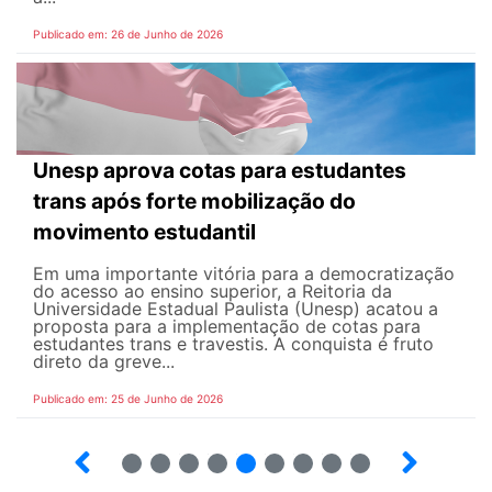
Publicado em: 26 de Junho de 2026
Unesp aprova cotas para estudantes
trans após forte mobilização do
movimento estudantil
Em uma importante vitória para a democratização
do acesso ao ensino superior, a Reitoria da
Universidade Estadual Paulista (Unesp) acatou a
proposta para a implementação de cotas para
estudantes trans e travestis. A conquista é fruto
direto da greve...
Publicado em: 25 de Junho de 2026
2
3
4
5
6
7
8
9