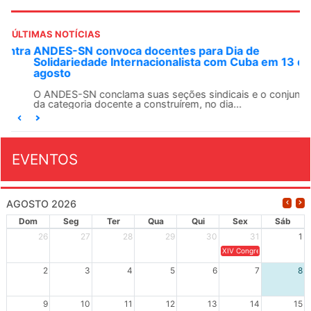
ÚLTIMAS NOTÍCIAS
ANDES-SN convoca docentes para Dia de
Solidariedade Internacionalista com Cuba em 13 de
agosto
O ANDES-SN conclama suas seções sindicais e o conjunto
da categoria docente a construírem, no dia...
EVENTOS
AGOSTO 2026
Dom
Seg
Ter
Qua
Qui
Sex
Sáb
26
27
28
29
30
31
1
XIV Congresso Brasileiro 
2
3
4
5
6
7
8