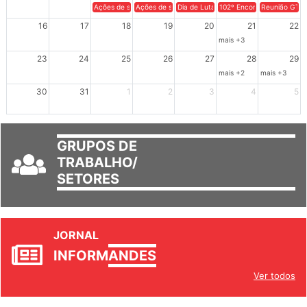
9
10
11
12
13
14
15
Ações de solidariedade a Cuba no Rio Grande do Sul - 100 anos 
Ações de solidariedade a Cuba no Rio Grande do Su
Dia de Luta em Defesa de Cuba e da S
102º Encontro da Regional
Reunião GTPE
16
17
18
19
20
21
22
mais +3
23
24
25
26
27
28
29
mais +2
mais +3
30
31
1
2
3
4
5
GRUPOS DE
TRABALHO/
SETORES
JORNAL
INFORM
ANDES
Ver todos