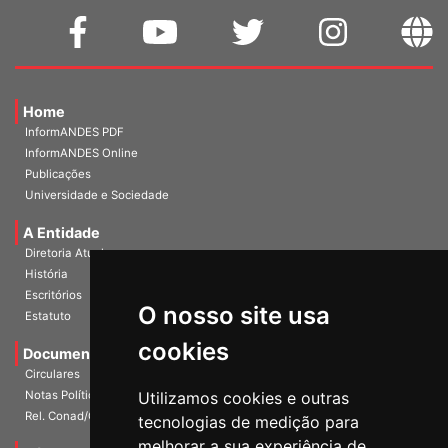
Home
InformANDES PDF
InformANDES Online
Publicações
Universidade e Sociedade
A Entidade
Diretoria Atual
História
O nosso site usa
Escritórios
Estatuto
cookies
Documentos
Circulares
Utilizamos cookies e outras
Notas Políticas
tecnologias de medição para
Rel. Conad/Congresso
melhorar a sua experiência de