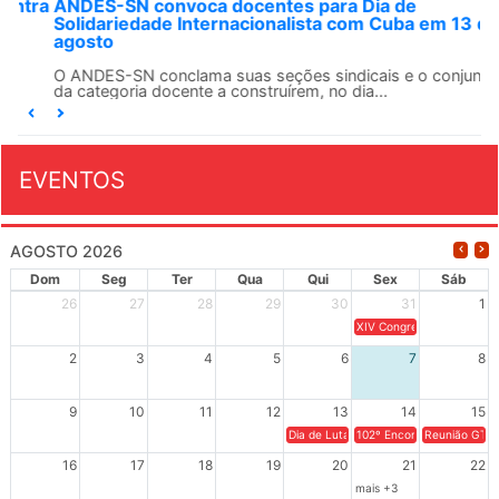
ANDES-SN convoca docentes para Dia de
Solidariedade Internacionalista com Cuba em 13 de
agosto
O ANDES-SN conclama suas seções sindicais e o conjunto
da categoria docente a construírem, no dia...
EVENTOS
AGOSTO 2026
Dom
Seg
Ter
Qua
Qui
Sex
Sáb
26
27
28
29
30
31
1
XIV Congresso Brasileiro 
2
3
4
5
6
7
8
9
10
11
12
13
14
15
Dia de Luta em Defesa de Cuba e da S
102º Encontro da Regional
Reunião GTPE
16
17
18
19
20
21
22