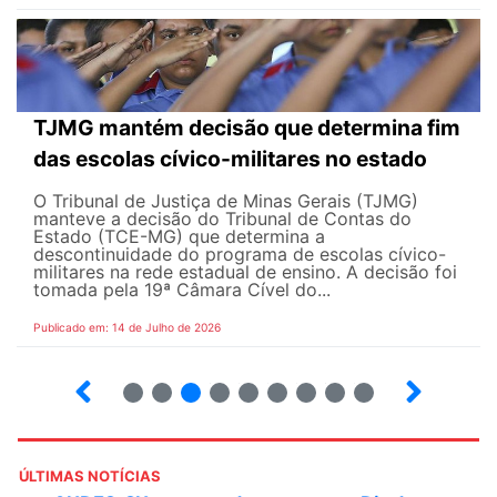
TJMG mantém decisão que determina fim
das escolas cívico-militares no estado
O Tribunal de Justiça de Minas Gerais (TJMG)
manteve a decisão do Tribunal de Contas do
Estado (TCE-MG) que determina a
descontinuidade do programa de escolas cívico-
militares na rede estadual de ensino. A decisão foi
tomada pela 19ª Câmara Cível do...
Publicado em: 14 de Julho de 2026
2
3
4
5
6
7
8
9
ÚLTIMAS NOTÍCIAS