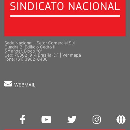
Sede Nacional - Setor Comercial Sul
Quadra 2, Edifício Cedro II
5 º andar, Bloco "C"
Cep: 70302-914 Brasília-DF |
Ver mapa
Fone: (61) 3962-8400
WEBMAIL