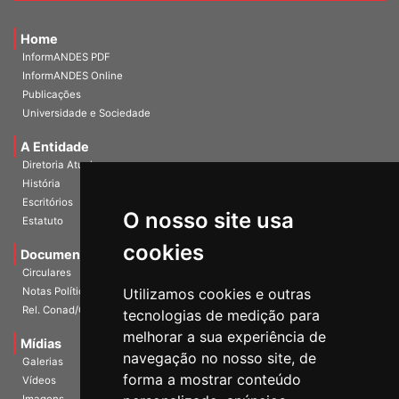
Home
InformANDES PDF
InformANDES Online
Publicações
Universidade e Sociedade
A Entidade
Diretoria Atual
História
O nosso site usa
Escritórios
Estatuto
cookies
Documentos
Circulares
Utilizamos cookies e outras
Notas Políticas
tecnologias de medição para
Rel. Conad/Congresso
melhorar a sua experiência de
navegação no nosso site, de
Mídias
Galerias
forma a mostrar conteúdo
Vídeos