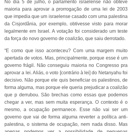
No dia 5 de julho, o parlamento israelense não obteve
maioria para aprovar a prorrogação de uma lei de 2003
que impedia que um israelense casado com uma palestina
da Cisjordânia, por exemplo, obtivesse visto para morar
legalmente em Israel. A votação foi considerado um teste
da força do novo governo de coalizão, que saiu derrotado.
“E como que isso aconteceu? Com uma margem muito
apertada de votos. Mas, principalmente, porque esse é um
governo frágil. Não conseguiu maioria no Congresso pra
aprovar a lei. Aliás, o voto [contrário à lei] do Netanyahu foi
decisivo. Não porque ele quis beneficiar os palestinos, de
forma alguma, mas porque ele queria prejudicar a coalizão
que p derrubou. São brechas como essas que podemos
chegar a ver, mas sem muita esperança. O contexto é o
mesmo, a ocupação permanece. Esse não vai ser um
governo que vai de forma alguma reverter a política anti-
palestina, o sistema de ocupação, nem nada disso. Mas
apenas podemos ver a possibilidade de pequenas