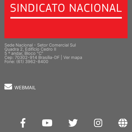
Sede Nacional - Setor Comercial Sul
Quadra 2, Edifício Cedro II
5 º andar, Bloco "C"
Cep: 70302-914 Brasília-DF |
Ver mapa
Fone: (61) 3962-8400
WEBMAIL