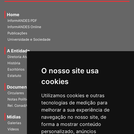
Home
InformANDES PDF
InformANDES Online
Publicações
Universidade e Sociedade
A Entidade
Diretoria Atual
História
O nosso site usa
Escritórios
Estatuto
cookies
Documentos
Circulares
Utilizamos cookies e outras
Notas Políticas
tecnologias de medição para
Rel. Conad/Congresso
melhorar a sua experiência de
navegação no nosso site, de
Mídias
Galerias
forma a mostrar conteúdo
Vídeos
personalizado, anúncios