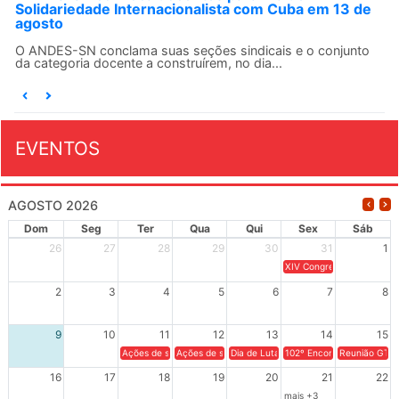
Solidariedade Internacionalista com Cuba em 13 de
agosto
O ANDES-SN conclama suas seções sindicais e o conjunto
da categoria docente a construírem, no dia...
EVENTOS
AGOSTO 2026
Dom
Seg
Ter
Qua
Qui
Sex
Sáb
26
27
28
29
30
31
1
XIV Congresso Brasileiro 
2
3
4
5
6
7
8
9
10
11
12
13
14
15
Ações de solidariedade a Cuba no Rio Grande do Sul - 100 anos 
Ações de solidariedade a Cuba no Rio Grande do Su
Dia de Luta em Defesa de Cuba e da S
102º Encontro da Regional
Reunião GTPE
16
17
18
19
20
21
22
mais +3