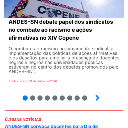
ANDES-SN debate papel dos sindicatos
no combate ao racismo e ações
afirmativas no XIV Copene
O combate ao racismo no movimento sindical, a
implementação das políticas de ações afirmativas
e os desafios para ampliar a presença de docentes
negras e negros nas universidades públicas
estiveram no centro dos debates promovidos pelo
ANDES-SN...
Publicado em: 31 de Julho de 2026
2
3
4
5
6
7
8
9
ÚLTIMAS NOTÍCIAS
ANDES-SN convoca docentes para Dia de