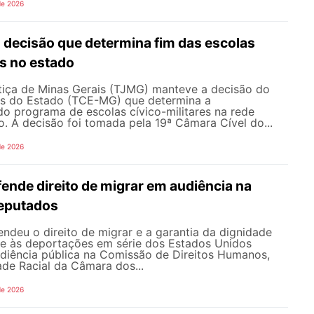
de 2026
ecisão que determina fim das escolas
es no estado
stiça de Minas Gerais (TJMG) manteve a decisão do
as do Estado (TCE-MG) que determina a
o programa de escolas cívico-militares na rede
o. A decisão foi tomada pela 19ª Câmara Cível do...
de 2026
nde direito de migrar em audiência na
eputados
deu o direito de migrar e a garantia da dignidade
te às deportações em série dos Estados Unidos
udiência pública na Comissão de Direitos Humanos,
ade Racial da Câmara dos...
de 2026