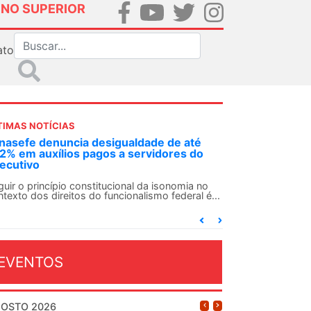
INO SUPERIOR
ato
TIMAS NOTÍCIAS
ldade de até
ANDES-SN participa da instalação de
ervidores do
MEC sobre democratização das IFE
O ANDES-SN participou, na manhã da últi
sexta-feira (31), da reunião de instalação...
l da isonomia no
alismo federal é...
EVENTOS
OSTO 2026