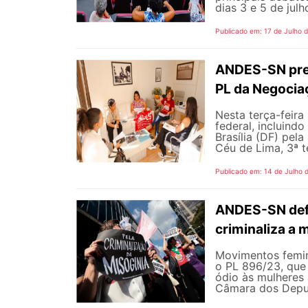
dias 3 e 5 de jul
Publicado em: 17 de Julho 
ANDES-SN pres
PL da Negocia
Nesta terça-feira
federal, incluind
Brasília (DF) pel
Céu de Lima, 3ª te
Publicado em: 14 de Julho 
ANDES-SN defe
criminaliza a 
Movimentos femin
o PL 896/23, que 
ódio às mulheres
Câmara dos Deputa