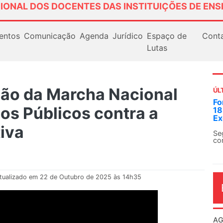
IONAL DOS DOCENTES DAS INSTITUIÇÕES DE ENS
entos
Comunicação
Agenda
Jurídico
Espaço de
Cont
Lutas
ção da Marcha Nacional
ÚL
Fonasefe denuncia desigua
os Públicos contra a
182% em auxílios pagos a s
Executivo
iva
Seguir o princípio constituciona
contexto dos direitos do funcion
tualizado em 22 de Outubro de 2025 às 14h35
AG