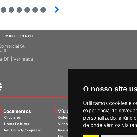
4
5
6
7
8
9
E ENSINO SUPERIOR
Comercial Sul
o II
ia-DF |
Ver mapa
O nosso site u
Utilizamos cookies e o
experiência de navega
Documentos
Mídias
Agenda
Notíci
personalizado, anúncios
Circulares
Galerias
Notas Políticas
Vídeos
de onde vêm os visitan
Rel. Conad/Congresso
Imagens
Materiais