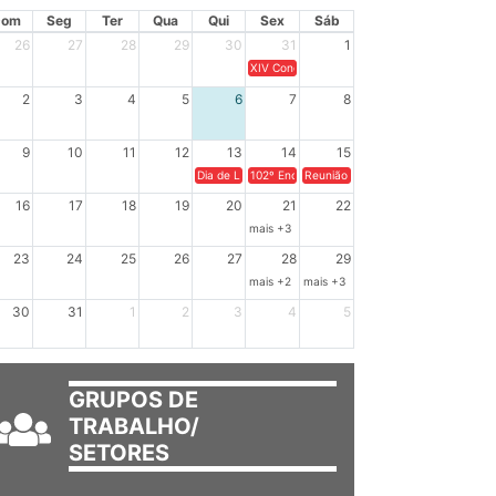
Dom
Seg
Ter
Qua
Qui
Sex
Sáb
26
27
28
29
30
31
1
XIV Congresso Brasileiro de Pesquisadores(a
2
3
4
5
6
7
8
9
10
11
12
13
14
15
Dia de Luta em Defesa de Cuba e da Soberania dos Po
102º Encontro da Regional Leste, “Em terra e
Reunião GTPE.
16
17
18
19
20
21
22
mais +3
23
24
25
26
27
28
29
mais +2
mais +3
30
31
1
2
3
4
5
GRUPOS DE
TRABALHO/
SETORES