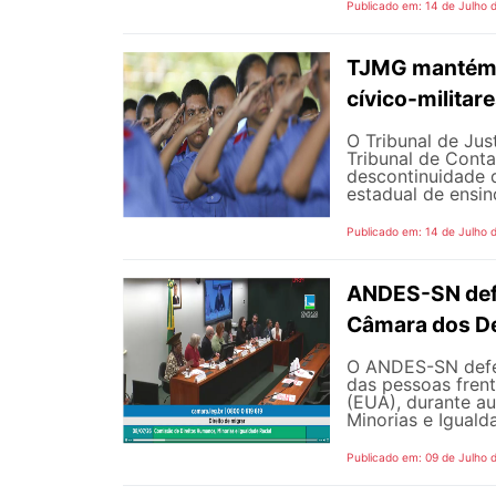
Publicado em: 14 de Julho 
TJMG mantém d
cívico-militar
O Tribunal de Ju
Tribunal de Cont
descontinuidade d
estadual de ensin
Publicado em: 14 de Julho 
ANDES-SN defe
Câmara dos D
O ANDES-SN defen
das pessoas fren
(EUA), durante a
Minorias e Iguald
Publicado em: 09 de Julho 