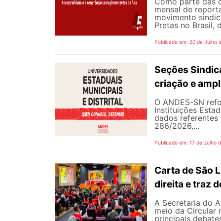
Como parte das 
mensal de reporta
movimento sindic
Pretas no Brasil,
Publicado em: 20 de Julho 
Seções Sindica
criação e ampl
O ANDES-SN refor
Instituições Estad
dados referentes 
286/2026,...
Publicado em: 17 de Julho 
Carta de São L
direita e traz
A Secretaria do A
meio da Circular 
principais debate