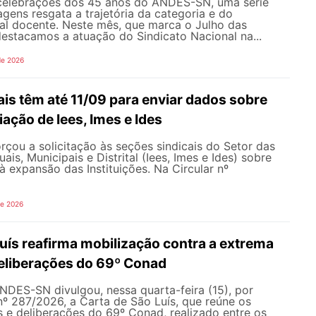
celebrações dos 45 anos do ANDES-SN, uma série
gens resgata a trajetória da categoria e do
al docente. Neste mês, que marca o Julho das
 destacamos a atuação do Sindicato Nacional na...
de 2026
is têm até 11/09 para enviar dados sobre
iação de Iees, Imes e Ides
çou a solicitação às seções sindicais do Setor das
uais, Municipais e Distrital (Iees, Imes e Ides) sobre
à expansão das Instituições. Na Circular nº
de 2026
uís reafirma mobilização contra a extrema
 deliberações do 69º Conad
NDES-SN divulgou, nessa quarta-feira (15), por
nº 287/2026, a Carta de São Luís, que reúne os
s e deliberações do 69º Conad, realizado entre os