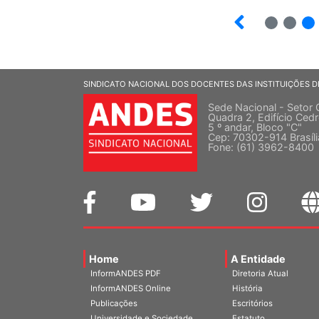
2
3
SINDICATO NACIONAL DOS DOCENTES DAS INSTITUIÇÕES D
Sede Nacional - Setor 
Quadra 2, Edifício Cedr
5 º andar, Bloco "C"
Cep: 70302-914 Brasíl
Fone: (61) 3962-8400
Home
A Entidade
InformANDES PDF
Diretoria Atual
InformANDES Online
História
Publicações
Escritórios
Universidade e Sociedade
Estatuto