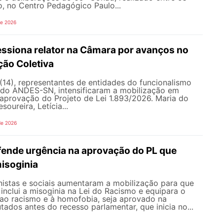
ho, no Centro Pedagógico Paulo...
de 2026
siona relator na Câmara por avanços no
ção Coletiva
 (14), representantes de entidades do funcionalismo
o do ANDES-SN, intensificaram a mobilização em
a aprovação do Projeto de Lei 1.893/2026. Maria do
soureira, Letícia...
de 2026
nde urgência na aprovação do PL que
misoginia
istas e sociais aumentaram a mobilização para que
inclui a misoginia na Lei do Racismo e equipara o
 ao racismo e à homofobia, seja aprovado na
dos antes do recesso parlamentar, que inicia no...