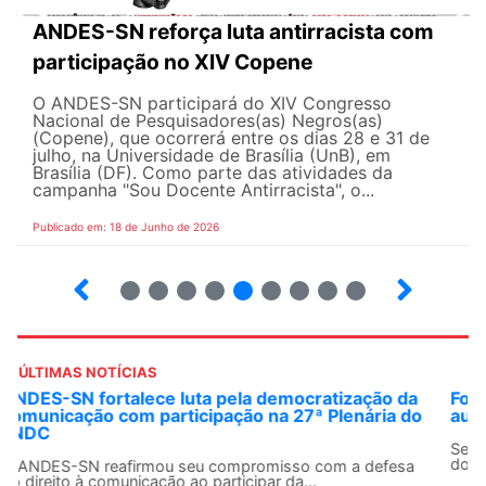
ANDES-SN reforça luta antirracista com
participação no XIV Copene
O ANDES-SN participará do XIV Congresso
Nacional de Pesquisadores(as) Negros(as)
(Copene), que ocorrerá entre os dias 28 e 31 de
julho, na Universidade de Brasília (UnB), em
Brasília (DF). Como parte das atividades da
campanha "Sou Docente Antirracista", o...
Publicado em: 18 de Junho de 2026
2
3
4
5
6
7
8
9
10
ÚLTIMAS NOTÍCIAS
Fonasefe denuncia desigualdade de até 182% em
auxílios pagos a servidores do Executivo
Seguir o princípio constitucional da isonomia no contexto
dos direitos do funcionalismo federal é...