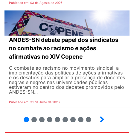
Publicado em: 03 de Agosto de 2026
ANDES-SN debate papel dos sindicatos
no combate ao racismo e ações
afirmativas no XIV Copene
O combate ao racismo no movimento sindical, a
implementação das políticas de ações afirmativas
e os desafios para ampliar a presença de docentes
negras e negros nas universidades públicas
estiveram no centro dos debates promovidos pelo
ANDES-SN...
Publicado em: 31 de Julho de 2026
2
3
4
5
6
7
8
9