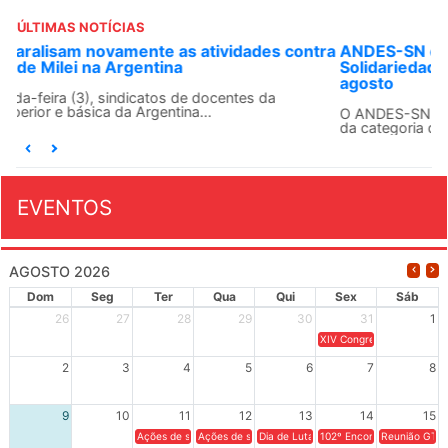
ÚLTIMAS NOTÍCIAS
ANDES-SN convoca docentes para Dia de
Solidariedade Internacionalista com Cuba em 13 de
agosto
O ANDES-SN conclama suas seções sindicais e o conjunto
da categoria docente a construírem, no dia...
EVENTOS
AGOSTO 2026
Dom
Seg
Ter
Qua
Qui
Sex
Sáb
26
27
28
29
30
31
1
XIV Congresso Brasileiro 
2
3
4
5
6
7
8
9
10
11
12
13
14
15