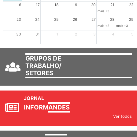
Ações de solidariedade a Cuba no Rio Grande do Sul - 100 anos 
Ações de solidariedade a Cuba no Rio Grande do Su
Dia de Luta em Defesa de Cuba e da S
102º Encontro da Regional
Reunião GTPE
16
17
18
19
20
21
22
mais +3
23
24
25
26
27
28
29
mais +2
mais +3
30
31
1
2
3
4
5
GRUPOS DE
TRABALHO/
SETORES
JORNAL
INFORM
ANDES
Ver todos