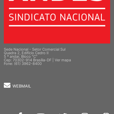
Sede Nacional - Setor Comercial Sul
Quadra 2, Edifício Cedro II
5 º andar, Bloco "C"
Cep: 70302-914 Brasília-DF |
Ver mapa
Fone: (61) 3962-8400
WEBMAIL