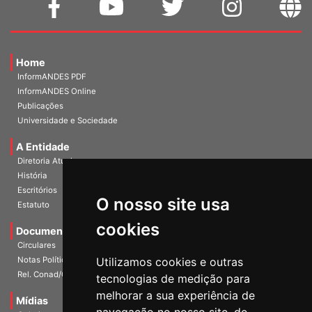
Home
InformANDES PDF
InformANDES Online
Publicações
Universidade e Sociedade
A Entidade
Diretoria Atual
História
O nosso site usa
Escritórios
Estatuto
cookies
Documentos
Circulares
Utilizamos cookies e outras
Notas Políticas
tecnologias de medição para
Rel. Conad/Congresso
melhorar a sua experiência de
Mídias