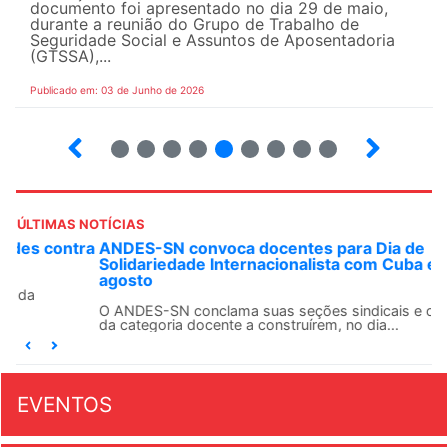
documento foi apresentado no dia 29 de maio,
durante a reunião do Grupo de Trabalho de
Seguridade Social e Assuntos de Aposentadoria
(GTSSA),...
Publicado em: 03 de Junho de 2026
3
4
5
6
7
8
9
10
ÚLTIMAS NOTÍCIAS
ANDES-SN convoca docentes para Dia de
Solidariedade Internacionalista com Cuba em 13 de
agosto
O ANDES-SN conclama suas seções sindicais e o conjunto
da categoria docente a construírem, no dia...
EVENTOS