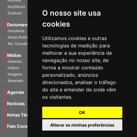
História
O nosso site usa
Escritórios
Estatuto
cookies
Documentos
Circulares
Utilizamos cookies e outras
Notas Políticas
tecnologias de medição para
Rel. Conad/Congresso
melhorar a sua experiência de
navegação no nosso site, de
Mídias
Galerias
forma a mostrar conteúdo
Vídeos
personalizado, anúncios
Imagens
direcionados, analisar o tráfego
Materiais
do site e entender de onde vêm
os visitantes.
Agenda
Notícias
OK
Notas Técnicas
Alterar as minhas preferências
Fale Conocsco