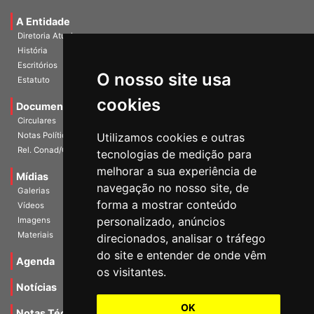
Universidade e Sociedade
A Entidade
Diretoria Atual
História
O nosso site usa
Escritórios
Estatuto
cookies
Documentos
Circulares
Utilizamos cookies e outras
Notas Políticas
tecnologias de medição para
Rel. Conad/Congresso
melhorar a sua experiência de
navegação no nosso site, de
Mídias
Galerias
forma a mostrar conteúdo
Vídeos
personalizado, anúncios
Imagens
direcionados, analisar o tráfego
Materiais
do site e entender de onde vêm
os visitantes.
Agenda
Notícias
OK