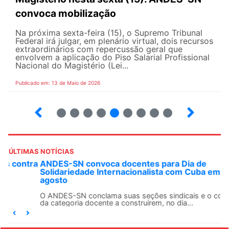
convoca mobilização
Na próxima sexta-feira (15), o Supremo Tribunal
Federal irá julgar, em plenário virtual, dois recursos
extraordinários com repercussão geral que
envolvem a aplicação do Piso Salarial Profissional
Nacional do Magistério (Lei...
Publicado em: 13 de Maio de 2026
6
7
8
9
10
12
13
14
ÚLTIMAS NOTÍCIAS
ANDES-SN convoca docentes para Dia de
Solidariedade Internacionalista com Cuba em 13 de
agosto
O ANDES-SN conclama suas seções sindicais e o conjunto
da categoria docente a construírem, no dia...