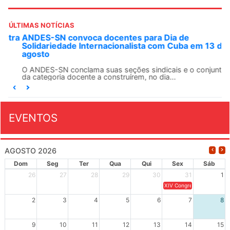
ÚLTIMAS NOTÍCIAS
ANDES-SN convoca docentes para Dia de
Solidariedade Internacionalista com Cuba em 13 de
agosto
O ANDES-SN conclama suas seções sindicais e o conjunto
da categoria docente a construírem, no dia...
EVENTOS
AGOSTO 2026
Dom
Seg
Ter
Qua
Qui
Sex
Sáb
26
27
28
29
30
31
1
XIV Congresso Brasileiro 
2
3
4
5
6
7
8