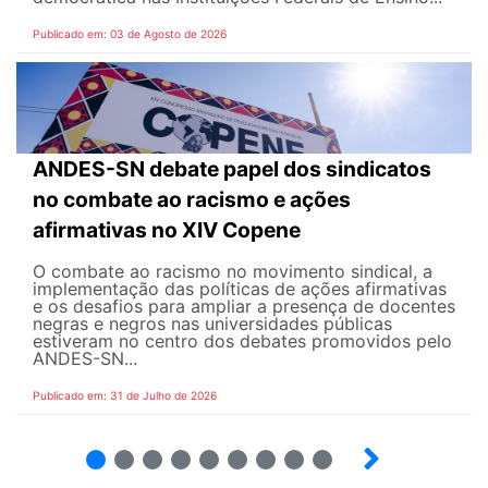
Publicado em: 03 de Agosto de 2026
ANDES-SN debate papel dos sindicatos
no combate ao racismo e ações
afirmativas no XIV Copene
O combate ao racismo no movimento sindical, a
implementação das políticas de ações afirmativas
e os desafios para ampliar a presença de docentes
negras e negros nas universidades públicas
estiveram no centro dos debates promovidos pelo
ANDES-SN...
Publicado em: 31 de Julho de 2026
2
3
4
5
6
7
8
9