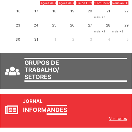
9
10
11
12
13
14
15
Ações de solidariedade a Cuba no Rio Grande do Sul - 100 anos 
Ações de solidariedade a Cuba no Rio Grande do Su
Dia de Luta em Defesa de Cuba e da S
102º Encontro da Regional
Reunião GTPE
16
17
18
19
20
21
22
mais +3
23
24
25
26
27
28
29
mais +2
mais +3
30
31
1
2
3
4
5
GRUPOS DE
TRABALHO/
SETORES
JORNAL
INFORM
ANDES
Ver todos