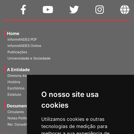
Home
InformANDES PDF
InformANDES Online
Publicações
Universidade e Sociedade
A Entidade
Diretoria Atual
História
O nosso site usa
Escritórios
Estatuto
cookies
Documentos
Circulares
Utilizamos cookies e outras
Notas Políticas
tecnologias de medição para
Rel. Conad/Congresso
melhorar a sua experiência de