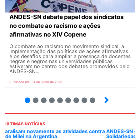
ANDES-SN debate papel dos sindicatos
no combate ao racismo e ações
afirmativas no XIV Copene
O combate ao racismo no movimento sindical, a
implementação das políticas de ações afirmativas
e os desafios para ampliar a presença de docentes
negras e negros nas universidades públicas
estiveram no centro dos debates promovidos pelo
ANDES-SN...
Publicado em: 31 de Julho de 2026
2
3
4
5
6
7
8
9
ÚLTIMAS NOTÍCIAS
ANDES-SN convoca docentes para Dia de
Solidariedade Internacionalista com Cuba em 13 de