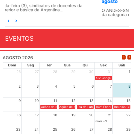
agosto
O ANDES-SN conclama suas seções sindicais e o conjunto
da categoria docente a construírem, no dia...
EVENTOS
AGOSTO 2026
Dom
Seg
Ter
Qua
Qui
Sex
Sáb
26
27
28
29
30
31
1
XIV Congresso Brasileiro 
2
3
4
5
6
7
8
9
10
11
12
13
14
15
Ações de solidariedade a Cuba no Rio Grande do Sul - 100 anos 
Ações de solidariedade a Cuba no Rio Grande do Su
Dia de Luta em Defesa de Cuba e da S
102º Encontro da Regional
Reunião GTPE
16
17
18
19
20
21
22
mais +3