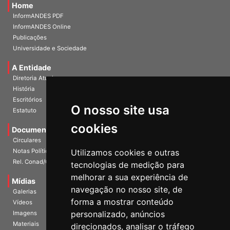
Home
InformANDES PDF
InformANDES Online
Publicações
Universidade e Sociedade
A Entidade
Diretoria Atual
História
O nosso site usa
Escritórios
Estatuto
cookies
Documentos
Circulares
Utilizamos cookies e outras
Notas Políticas
tecnologias de medição para
Rel. Conad/Congresso
melhorar a sua experiência de
navegação no nosso site, de
Mídias
Galerias
forma a mostrar conteúdo
Vídeos
personalizado, anúncios
Imagens
direcionados, analisar o tráfego