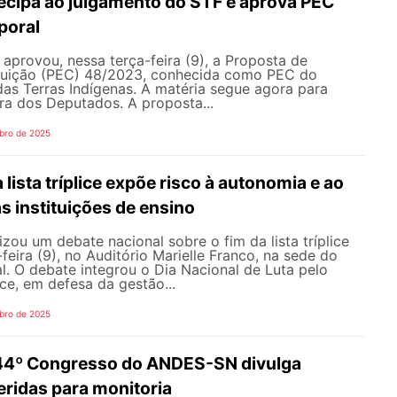
ecipa ao julgamento do STF e aprova PEC
poral
aprovou, nessa terça-feira (9), a Proposta de
tuição (PEC) 48/2023, conhecida como PEC do
as Terras Indígenas. A matéria segue agora para
a dos Deputados. A proposta...
bro de 2025
 lista tríplice expõe risco à autonomia e ao
as instituições de ensino
ou um debate nacional sobre o fim da lista tríplice
feira (9), no Auditório Marielle Franco, na sede do
l. O debate integrou o Dia Nacional de Luta pelo
ice, em defesa da gestão...
bro de 2025
44º Congresso do ANDES-SN divulga
eridas para monitoria