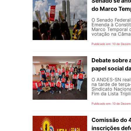
Senado se ant
do Marco Tem
O Senado Federal 
Emenda à Consti
Marco Temporal d
votação na Câmar
Publicado em: 10 de Dezem
Debate sobre a
papel social d
O ANDES-SN realiz
na tarde de terça-
Sindicato Naciona
Fim da Lista Trípl
Publicado em: 10 de Dezem
Comissão do 
inscrições def