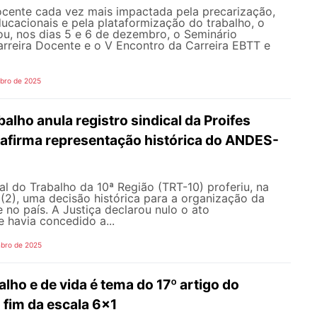
ocente cada vez mais impactada pela precarização,
ucacionais e pela plataformização do trabalho, o
u, nos dias 5 e 6 de dezembro, o Seminário
arreira Docente e o V Encontro da Carreira EBTT e
bro de 2025
balho anula registro sindical da Proifes
eafirma representação histórica do ANDES-
al do Trabalho da 10ª Região (TRT-10) proferiu, na
a (2), uma decisão histórica para a organização da
 no país. A Justiça declarou nulo o ato
e havia concedido a...
bro de 2025
lho e de vida é tema do 17º artigo do
 fim da escala 6x1