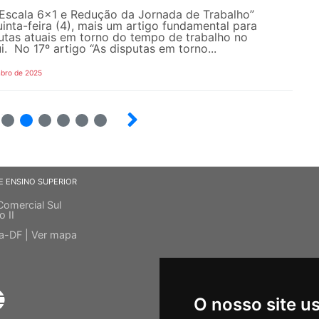
 Escala 6x1 e Redução da Jornada de Trabalho”
uinta-feira (4), mais um artigo fundamental para
utas atuais em torno do tempo de trabalho no
i. No 17º artigo “As disputas em torno...
bro de 2025
28
29
30
31
32
33
E ENSINO SUPERIOR
Comercial Sul
o II
ia-DF |
Ver mapa
O nosso site u