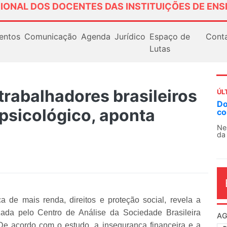
IONAL DOS DOCENTES DAS INSTITUIÇÕES DE ENS
entos
Comunicação
Agenda
Jurídico
Espaço de
Cont
Lutas
trabalhadores brasileiros
ÚL
Do
 psicológico, aponta
co
Ne
da
a de mais renda, direitos e proteção social, revela a
izada pelo Centro de Análise da Sociedade Brasileira
AG
. De acordo com o estudo, a insegurança financeira e a